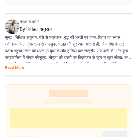
लेखक के बारे में
By
निखिल अनुराग
मूलतः निखिल अनुराग. पेशे से पत्रकार. बुद्ध की धरती पर जन्म. बिहार का सबसे
नवीनतम जिला (अरवल) से ताल्लुक. पढ़ाई की शुरूआत गांव से ही. फिर गंगा के तट
पटना पहुंचा. ज्ञान की धरती से कुछ तालीम हासिल कर राष्ट्रीय राजधानी की ओर कूच.
पत्रकारिता में पोस्ट ग्रेजुएट. नोएडा की धरती पर विद्वतजन से कुछ न कुछ सीखा. करंट
अफ़ेयर्स, राजनीति, खेल, अंतरराष्ट्रीय संबंध, गाँव, खेत-किसान पसंदीदा टॉपिक. स्कूल,
Read More
कॉलेज युनिवर्सिटी में यूथ से गपशप करना एनर्जी का अतिरिक्त स्रोत. साल 2020 में
नोएडा से शुरू हुई इस लेखन यात्रा कलम, डेस्कटॉप, लैपटॉप के की-बोर्ड से होते हुए
स्मार्ट फोन तक पहुंच गयी. ज्यों-ज्यों उम्र बढ़ रही है, सीखने, पढ़ने, लिखने की भूख भी
बढ़ रही है.