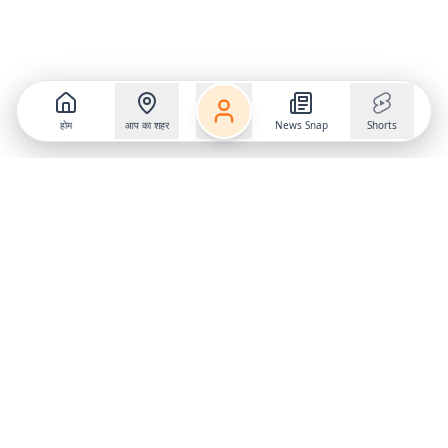
होम
आप का शहर
News Snap
Shorts
Follow us on
X
Download Mobile App
State
›
Jharkhand
›