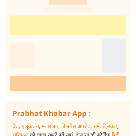
Prabhat Khabar App :
देश
,
एजुकेशन
,
मनोरंजन
,
बिजनेस अपडेट
,
धर्म
,
क्रिकेट
,
राशिफल
की ताजा खबरें पढ़ें यहां. रोजाना की ब्रेकिंग
हिंदी