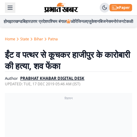
ePaper
होम
झारखण्ड
बिहार
उत्तर प्रदेश
पश्चिम बंगाल
ओरिजिनल
एजुकेशन
बिजनेस
मनोरंजन
टेक
ऑटो
Home
State
Bihar
Patna
ईंट व पत्थर से कूचकर हाजीपुर के कारोबारी
की हत्या, शव फेंका
Author
PRABHAT KHABAR DIGITAL DESK
UPDATED:
TUE, 17 DEC 2019 05:46 AM (IST)
विज्ञापन