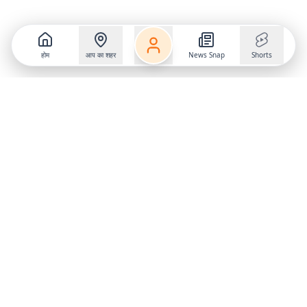
होम
आप का शहर
News Snap
Shorts
Follow us on
X
Download Mobile App
State
›
Jharkhand
›
Hindi News
Gumla News