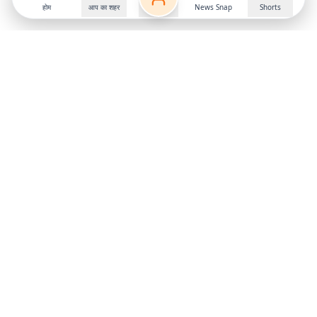
होम
आप का शहर
News Snap
Shorts
Follow us on
X
Download Mobile App
State
›
Jharkhand
›
Hindi News
Gumla News
Bihar News
Dumka News
Delhi News
Ranchi News
Odisha News
Bokaro News