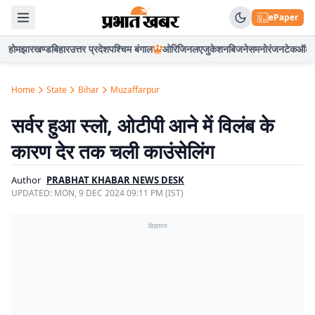
ePaper
होम
झारखण्ड
बिहार
उत्तर प्रदेश
पश्चिम बंगाल
ओरिजिनल
एजुकेशन
बिजनेस
मनोरंजन
टेक
ऑटो
Home
State
Bihar
Muzaffarpur
सर्वर हुआ स्लो, ओटीपी आने में विलंब के
कारण देर तक चली काउंसेलिंग
Author
PRABHAT KHABAR NEWS DESK
UPDATED:
MON, 9 DEC 2024 09:11 PM (IST)
विज्ञापन