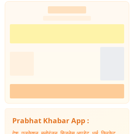
Prabhat Khabar App :
देश
,
एजुकेशन
,
मनोरंजन
,
बिजनेस अपडेट
,
धर्म
,
क्रिकेट
,