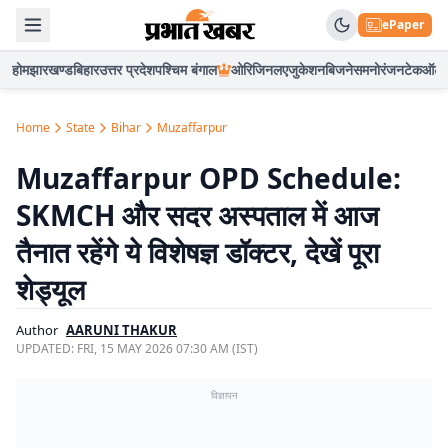
ePaper
होम
झारखण्ड
बिहार
उत्तर प्रदेश
पश्चिम बंगाल
ओरिजिनल
एजुकेशन
बिजनेस
मनोरंजन
टेक
ऑटो
Home
State
Bihar
Muzaffarpur
Muzaffarpur OPD Schedule:
SKMCH और सदर अस्पताल में आज
तैनात रहेंगे ये विशेषज्ञ डॉक्टर, देखें पूरा
शेड्यूल
Author
AARUNI THAKUR
UPDATED:
FRI, 15 MAY 2026 07:30 AM (IST)
विज्ञापन