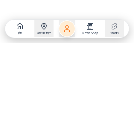
होम
आप का शहर
News Snap
Shorts
Follow us on
X
Download Mobile App
State
›
Jharkhand
›