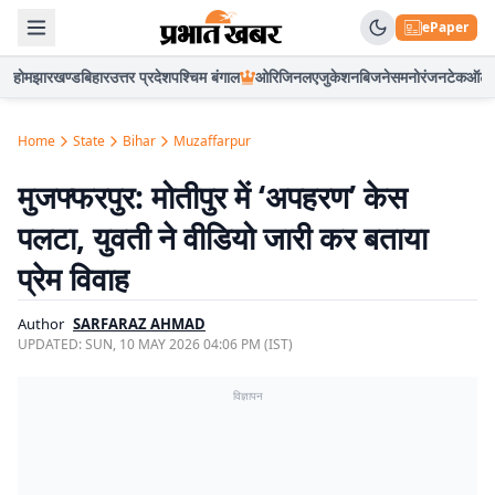
ePaper
होम
झारखण्ड
बिहार
उत्तर प्रदेश
पश्चिम बंगाल
ओरिजिनल
एजुकेशन
बिजनेस
मनोरंजन
टेक
ऑटो
Home
State
Bihar
Muzaffarpur
मुजफ्फरपुर: मोतीपुर में ‘अपहरण’ केस
पलटा, युवती ने वीडियो जारी कर बताया
प्रेम विवाह
Author
SARFARAZ AHMAD
UPDATED:
SUN, 10 MAY 2026 04:06 PM (IST)
विज्ञापन