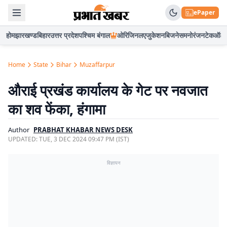
ePaper
होम
झारखण्ड
बिहार
उत्तर प्रदेश
पश्चिम बंगाल
ओरिजिनल
एजुकेशन
बिजनेस
मनोरंजन
टेक
ऑटो
Home
State
Bihar
Muzaffarpur
औराई प्रखंड कार्यालय के गेट पर नवजात
का शव फेंका, हंगामा
Author
PRABHAT KHABAR NEWS DESK
UPDATED:
TUE, 3 DEC 2024 09:47 PM (IST)
विज्ञापन