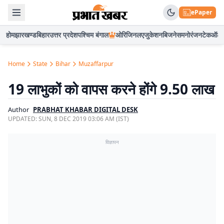
ePaper
होम
झारखण्ड
बिहार
उत्तर प्रदेश
पश्चिम बंगाल
ओरिजिनल
एजुकेशन
बिजनेस
मनोरंजन
टेक
ऑटो
Home
State
Bihar
Muzaffarpur
19 लाभुकों को वापस करने होंगे 9.50 लाख
Author
PRABHAT KHABAR DIGITAL DESK
UPDATED:
SUN, 8 DEC 2019 03:06 AM (IST)
विज्ञापन