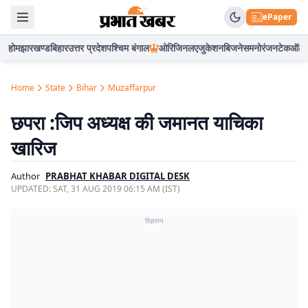
ePaper
होम
झारखण्ड
बिहार
उत्तर प्रदेश
पश्चिम बंगाल
ओरिजिनल
एजुकेशन
बिजनेस
मनोरंजन
टेक
ऑटो
Home
State
Bihar
Muzaffarpur
छपरा :जिप अध्यक्ष की जमानत याचिका
खारिज
Author
PRABHAT KHABAR DIGITAL DESK
UPDATED:
SAT, 31 AUG 2019 06:15 AM (IST)
विज्ञापन