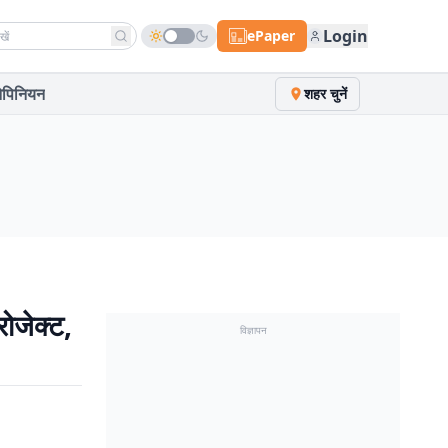
h news
Login
ePaper
पिनियन
शहर चुनें
ोजेक्ट,
विज्ञापन