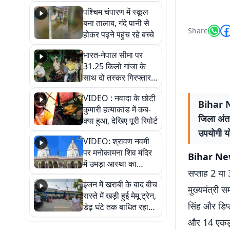
गिरफ्तार
पश्चिम चंपारण में स्कूल
बना तालाब, गंदे पानी से
Share
होकर पढ़ने पहुंच रहे बच्चे
भारत-नेपाल सीमा पर
31.25 किलो गांजा के
साथ दो तस्कर गिरफ्तार,
नेपाली नंबर की बाइक
VIDEO : नवादा के छोटी
जब्त
Bihar Ne
कुमारी हत्याकांड में कब-
जिला अंतर
क्या हुआ, देखिए पूरी रिपोर्ट
उपयोगी य
VIDEO: श्रावण नवमी
पर मनोकामना शिव मंदिर
Bihar News
में उमड़ा आस्था का
सप्ताह 2 या 
सैलाब, हर-हर महादेव के
इंजन में खराबी के बाद बीच
जयघोष से गूंजा परिसर
मुख्यमंत्री स
रास्ते में खड़ी हुई मेमू ट्रेन,
सिंह और डिप्
डेढ़ घंटे तक बाधित रहा
आवागमन
और 14 एकड़ म