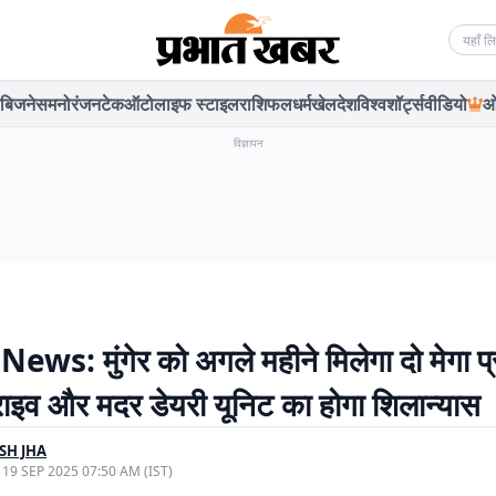
Searc
बिजनेस
मनोरंजन
टेक
ऑटो
लाइफ स्टाइल
राशिफल
धर्म
खेल
देश
विश्व
शॉर्ट्स
वीडियो
ओ
विज्ञापन
ews: मुंगेर को अगले महीने मिलेगा दो मेगा प्र
राइव और मदर डेयरी यूनिट का होगा शिलान्यास
SH JHA
, 19 SEP 2025 07:50 AM (IST)