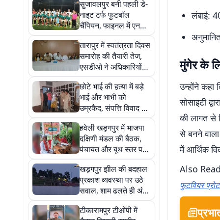
सुजावलपुर बनी पहली डे-
नाइट टर्फ फुटबॉल
लंबाई: 
चैंपियन, फाइनल में एनसी
बरदह को 2-0 से हराया
अनुमानि
तारापुर में स्वतंत्रता दिवस
समारोह की तैयारी तेज,
मुंगेर के
एसडीओ ने अधिकारियों
को सौंपी जिम्मेदारियां
उन्होंने कहा
छोटे भाई की हत्या में बड़े
भाई और भाभी को
सोसाइटी द्वा
उम्रकैद, संपत्ति विवाद में
की लागत से म
2024 में हुई थी गोली
हवेली खड़गपुर में भाजपा
मारकर हत्या
से बनने वाला
दक्षिणी मंडल की बैठक,
में आर्थिक व
पंचायत और बूथ स्तर पर
संगठन मजबूत करने पर
Also Rea
खड़गपुर झील की बदहाल
जोर
प्रकाश व्यवस्था पर उठे
फुटवियर प्रोट
सवाल, शाम ढलते ही अंधेरे
में डूबता पर्यटन स्थल
टीकारामपुर टीओपी में
प्रभा