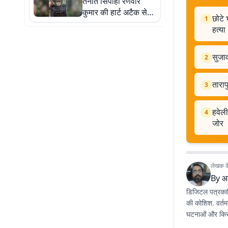
तैनात सिपाही रणवीर
कुमार की हार्ट अटैक से
छोटे 
1
मौत, पुलिस महकमे में शोक
हत्या
सुजा
2
ताराप
3
हवेली
4
जोर
लेखक के 
By
आ
डिजिटल पत्रकारि
की कोशिश. वर्तम
घटनाओं और किस्स