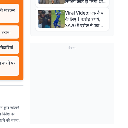
लगभग काट ही लिया था,
न्यूजीलैंड सीरीज से पहले
गोली मारकर
Viral Video: एक कैच
बाल-बाल बचे
के लिए 1 करोड़ रुपये,
SA20 में दर्शक ने पकड़ा
एक हाथ से गजब का कैच
 हराया
मेदारियां
विज्ञापन
त करने पर
छ न कुछ सीखने
श-विदेश की
सीखने की चाहत.