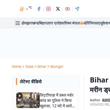
°C
|
|
|
|
--
होम
झारखण्ड
बिहार
उत्तर प्रदेश
पश्चिम बंगाल
ओरिजिनल
एजुकेशन
Home
State
Bihar
Munger
Bihar N
लेटेस्ट वीडियो
मरीन ड्
लिट्टीपाड़ा में डबल मर्डर
कांड का पुलिस ने किया
Author
ASHI
UPDATED:
FRI
खुलासा, 12 घंटे में आरोपी