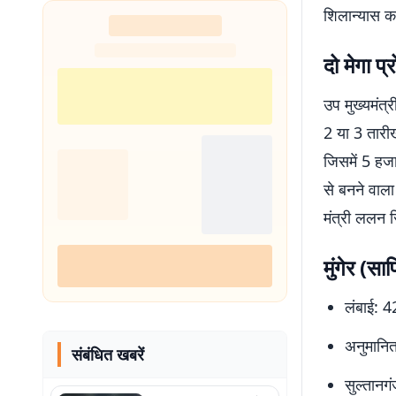
शिलान्यास करे
दो मेगा प
उप मुख्यमंत्र
2 या 3 तारीख 
जिसमें 5 हज
से बनने वाला
मंत्री ललन सि
मुंगेर (स
लंबाई: 
अनुमानि
संबंधित खबरें
सुल्तानग