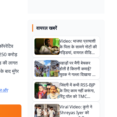
वायरल खबरें
Video: भाजपा प्रत्याशी
कॉपरेटिव
के पिता के सामने नोटों की
गड्डियां, वायरल वीडियो
ं 250 करोड़
से राजनीति में उबाल,
ड़ की लागत
पहाड़ों पर मैगी बेचकर
अजित महतो बोले- TMC
होती है कितनी कमाई?
की गंदी चाल
े बाद मुंगेर
युवक ने गल्ला दिखाया तो
नौकरी वालों के खड़े हो गए
जिंदगी में कभी RSS-BJP
कान
खेल और
के लिए काम नहीं करूंगा,
रिंटू पॉल को TMC
ऑफिस में ले जाकर पीटा,
Viral Video: कुत्ते ने
Video वायरल
Shreyas Iyer को