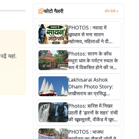
फोटो गैलरी
और देखें
PHOTOS : नवादा में
धूमधाम से मना सावन
महोत्सव, महिलाओं ने दी
सांस्कृतिक प्रस्तुतियां
Photos: सारण के कोंध
ढ़ें यहां.
मथुरा धाम के पर्यटन स्थल के
रूप में विकसित होने की जगी
आस, 9 तस्वीरों में देखें पूरी
Lakhisarai Ashok
कहानी
Dham Photo Story:
लखीसराय का प्रसिद्ध
अशोक धाम—आस्था,
Photos: बारिश में निखर
श्रृंगार, अनुष्ठान और
उठती है 'झरनों के शहर' रांची
अलौकिक संध्या आरती के
की खूबसूरती, वीकेंड में घूम
विहंगम दृश्य
आएं ये 5 वादियां
PHOTOS : भाजपा
कार्यालय का सैकड़ों लोगों ने