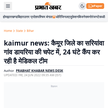
ePaper
होम
झारखण्ड
बिहार
उत्तर प्रदेश
पश्चिम बंगाल
ओरिजिनल
एजुकेशन
बिजनेस
मनोरंजन
टेक
ऑटो
Home
State
Bihar
kaimur news: कैमूर जिले का सरियांवा
गांव डायरिया की चपेट में, 24 घंटे कैंप कर
रही है मेडिकल टीम
Author
PRABHAT KHABAR NEWS DESK
UPDATED:
FRI, 24 JUN 2022 09:35 AM (IST)
विज्ञापन