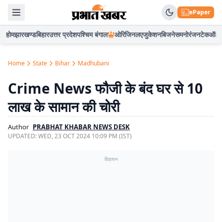
ePaper
होम
झारखण्ड
बिहार
उत्तर प्रदेश
पश्चिम बंगाल
ओरिजिनल
एजुकेशन
बिजनेस
मनोरंजन
टेक
ऑटो
Home
State
Bihar
Madhubani
Crime News फौजी के बंद घर से 10
लाख के सामान की चोरी
Author
PRABHAT KHABAR NEWS DESK
UPDATED:
WED, 23 OCT 2024 10:09 PM (IST)
विज्ञापन