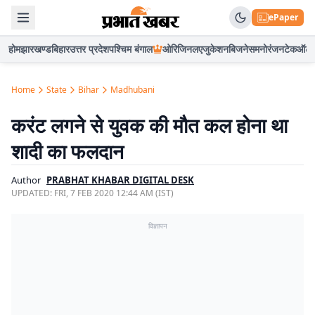
ePaper
होम
झारखण्ड
बिहार
उत्तर प्रदेश
पश्चिम बंगाल
ओरिजिनल
एजुकेशन
बिजनेस
मनोरंजन
टेक
ऑटो
Home
State
Bihar
Madhubani
करंट लगने से युवक की मौत कल होना था
शादी का फलदान
Author
PRABHAT KHABAR DIGITAL DESK
UPDATED:
FRI, 7 FEB 2020 12:44 AM (IST)
विज्ञापन