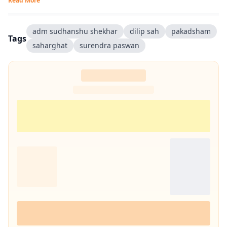
Read More
adm sudhanshu shekhar
dilip sah
pakadsham
Tags
saharghat
surendra paswan