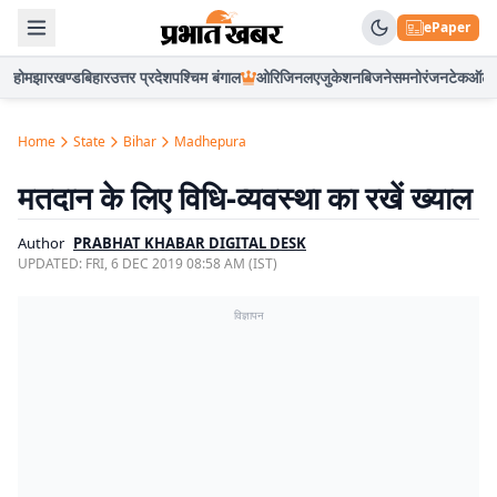
ePaper
होम
झारखण्ड
बिहार
उत्तर प्रदेश
पश्चिम बंगाल
ओरिजिनल
एजुकेशन
बिजनेस
मनोरंजन
टेक
ऑटो
Home
State
Bihar
Madhepura
मतदान के लिए विधि-व्यवस्था का रखें ख्याल
Author
PRABHAT KHABAR DIGITAL DESK
UPDATED:
FRI, 6 DEC 2019 08:58 AM (IST)
विज्ञापन