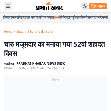
ePaper
होम
झारखण्ड
बिहार
उत्तर प्रदेश
पश्चिम बंगाल
ओरिजिनल
एजुकेशन
बिजनेस
मनोरंजन
टेक
ऑटो
Home
State
Bihar
Lakhisarai
चारु मजूमदार का मनाया गया 52वां शहादत
दिवस
Author
PRABHAT KHABAR NEWS DESK
UPDATED:
SUN, 28 JUL 2024 08:57 PM (IST)
विज्ञापन