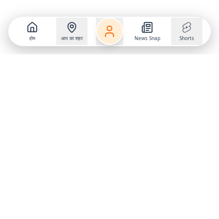
होम
आप का शहर
News Snap
Shorts
Follow us on
X
Download Mobile App
State
›
Jharkhand
›
Hindi News
Gumla News