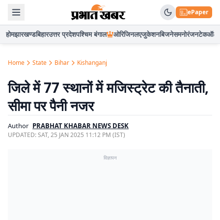
ePaper
होम
झारखण्ड
बिहार
उत्तर प्रदेश
पश्चिम बंगाल
ओरिजिनल
एजुकेशन
बिजनेस
मनोरंजन
टेक
ऑटो
Home
State
Bihar
Kishanganj
जिले में 77 स्थानों में मजिस्ट्रेट की तैनाती,
सीमा पर पैनी नजर
Author
PRABHAT KHABAR NEWS DESK
UPDATED:
SAT, 25 JAN 2025 11:12 PM (IST)
विज्ञापन