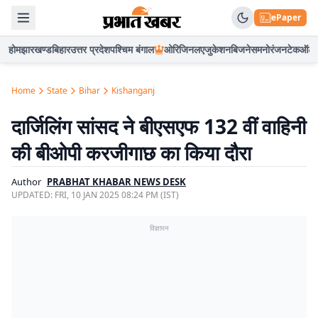
ePaper
होम
झारखण्ड
बिहार
उत्तर प्रदेश
पश्चिम बंगाल
ओरिजिनल
एजुकेशन
बिजनेस
मनोरंजन
टेक
ऑटो
Home
State
Bihar
Kishanganj
दार्जिलिंग सांसद ने बीएसएफ 132 वीं वाहिनी
की बीओपी करजीगाछ का किया दौरा
Author
PRABHAT KHABAR NEWS DESK
UPDATED:
FRI, 10 JAN 2025 08:24 PM (IST)
विज्ञापन