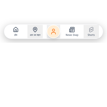
होम
आप का शहर
News Snap
Shorts
Follow us on
X
Download Mobile App