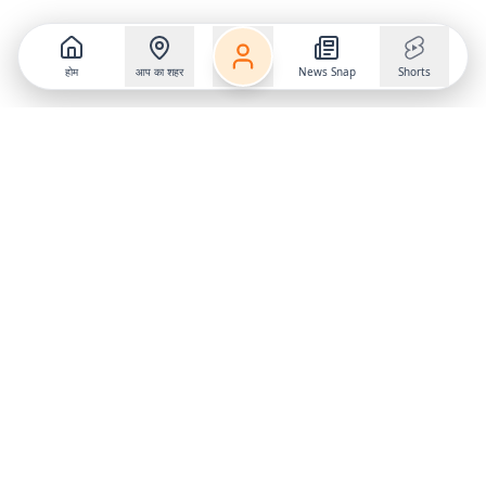
होम
आप का शहर
News Snap
Shorts
Follow us on
X
Download Mobile App
State
›
Jharkhand
›
Hindi News
Gumla News
Bihar News
Dumka News