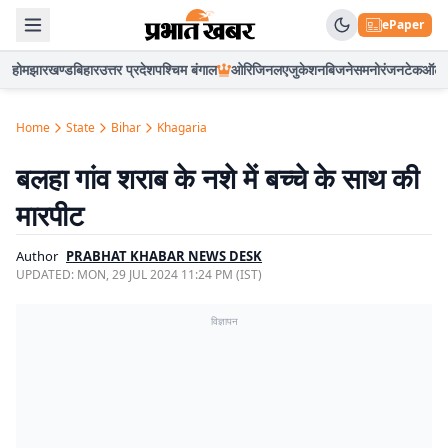
ePaper
होम
झारखण्ड
बिहार
उत्तर प्रदेश
पश्चिम बंगाल
ओरिजिनल
एजुकेशन
बिजनेस
मनोरंजन
टेक
ऑटो
Home
State
Bihar
Khagaria
बलहा गांव शराब के नशे में बच्चे के साथ की
मारपीट
Author
PRABHAT KHABAR NEWS DESK
UPDATED:
MON, 29 JUL 2024 11:24 PM (IST)
विज्ञापन