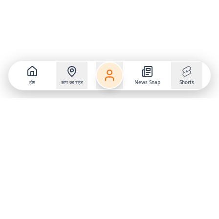
होम
आप का शहर
News Snap
Shorts
Follow us on
X
Download Mobile App