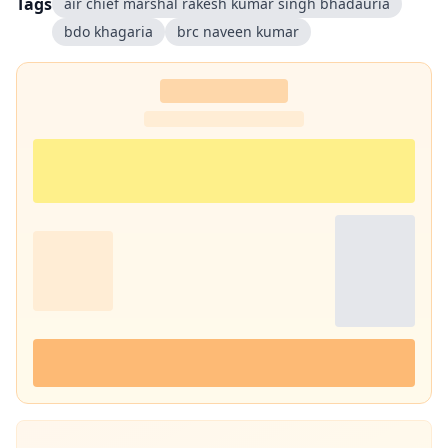
Tags
air chief marshal rakesh kumar singh bhadauria
bdo khagaria
brc naveen kumar