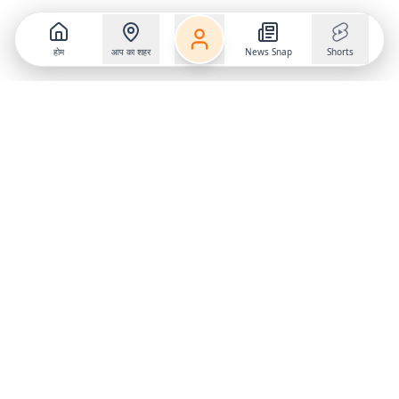
होम
आप का शहर
News Snap
Shorts
Follow us on
X
Download Mobile App
State
›
Jharkhand
›
Hindi News
Gumla News
Bihar News
Dumka News