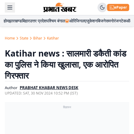
ePaper
होम
झारखण्ड
बिहार
उत्तर प्रदेश
पश्चिम बंगाल
ओरिजिनल
एजुकेशन
बिजनेस
मनोरंजन
टेक
ऑटो
Home
State
Bihar
Katihar
Katihar news : सालमारी डकैती कांड
का पुलिस ने किया खुलासा, एक आरोपित
गिरफ्तार
Author
PRABHAT KHABAR NEWS DESK
UPDATED:
SAT, 30 NOV 2024 10:52 PM (IST)
विज्ञापन