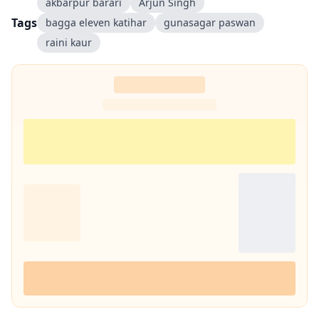
akbarpur barari
Arjun Singh
Tags
bagga eleven katihar
gunasagar paswan
raini kaur