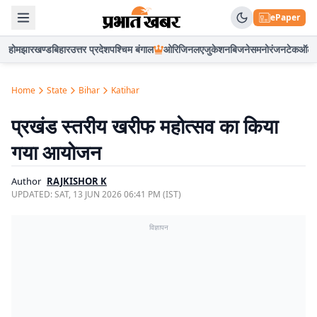
ePaper
होम
झारखण्ड
बिहार
उत्तर प्रदेश
पश्चिम बंगाल
ओरिजिनल
एजुकेशन
बिजनेस
मनोरंजन
टेक
ऑटो
Home
State
Bihar
Katihar
प्रखंड स्तरीय खरीफ महोत्सव का किया
गया आयोजन
Author
RAJKISHOR K
UPDATED:
SAT, 13 JUN 2026 06:41 PM (IST)
विज्ञापन