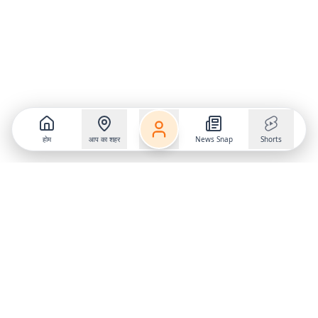
होम
आप का शहर
News Snap
Shorts
Follow us on
X
Download Mobile App