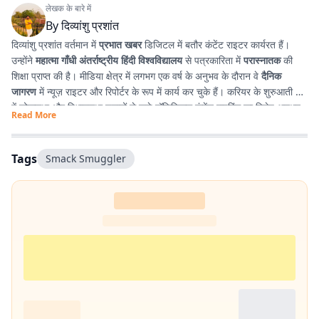
लेखक के बारे में
By
दिव्यांशु प्रशांत
दिव्यांशु प्रशांत वर्तमान में
प्रभात खबर
डिजिटल में बतौर कंटेंट राइटर कार्यरत हैं।
उन्होंने
महात्मा गाँधी अंतर्राष्ट्रीय हिंदी विश्वविद्यालय
से पत्रकारिता में
परास्नातक
की
शिक्षा प्राप्त की है। मीडिया क्षेत्र में लगभग एक वर्ष के अनुभव के दौरान वे
दैनिक
जागरण
में न्यूज़ राइटर और रिपोर्टर के रूप में कार्य कर चुके हैं। करियर के शुरुआती दौर
में लोकसभा और विधानसभा चुनावों से जुड़े पॉलिटिकल कंटेंट राइटिंग का विशेष अनुभव
Read More
प्राप्त किया। इसके अतिरिक्त उन्होंने
टी. एन. बी. कॉलेज
से हिंदी साहित्य में
स्नातक
किया है, जिसके कारण साहित्य, पठन-पाठन, लेखन और कविता-सृजन में उनकी विशेष
रुचि है। सटीक, निष्पक्ष और प्रभावशाली लेखन के माध्यम से पाठकों तक विश्वसनीय
Tags
Smack Smuggler
जानकारी पहुँचाना उनकी पेशेवर पहचान है।