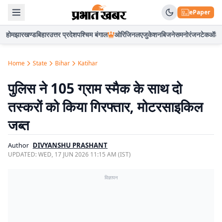
ePaper
होम
झारखण्ड
बिहार
उत्तर प्रदेश
पश्चिम बंगाल
ओरिजिनल
एजुकेशन
बिजनेस
मनोरंजन
टेक
ऑटो
Home
State
Bihar
Katihar
पुलिस ने 105 ग्राम स्मैक के साथ दो
तस्करों को किया गिरफ्तार, मोटरसाइकिल
जब्त
Author
DIVYANSHU PRASHANT
UPDATED:
WED, 17 JUN 2026 11:15 AM (IST)
विज्ञापन