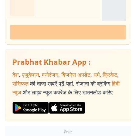
Prabhat Khabar App :
देश
,
एजुकेशन
,
मनोरंजन
,
बिजनेस अपडेट
,
धर्म
,
क्रिकेट
,
राशिफल
की ताजा खबरें पढ़ें यहां. रोजाना की ब्रेकिंग
हिंदी
न्यूज
और लाइव न्यूज कवरेज के लिए डाउनलोड करिए
विज्ञापन