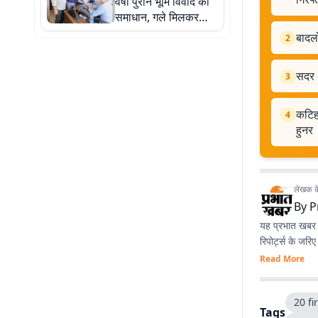
वर्षों पुराने भूमि विवाद का
समाधान, गले मिलकर
खत्म हुई दुश्मनी
बादलो
2
सदर अ
3
कटिहा
4
हुनर
लेखक के 
By
P
यह प्रभात खबर क
रिपोर्ट्स के जरि
Read More
20 fi
Tags