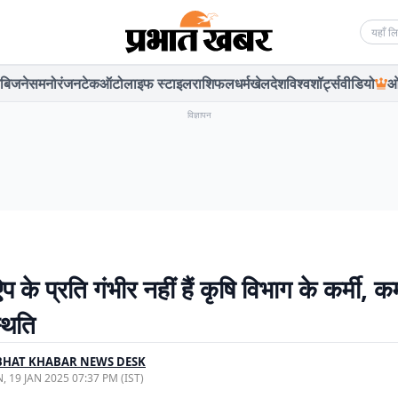
Searc
बिजनेस
मनोरंजन
टेक
ऑटो
लाइफ स्टाइल
राशिफल
धर्म
खेल
देश
विश्व
शॉर्ट्स
वीडियो
ओ
विज्ञापन
 के प्रति गंभीर नहीं हैं कृषि विभाग के कर्मी, 
थिति
BHAT KHABAR NEWS DESK
, 19 JAN 2025 07:37 PM (IST)