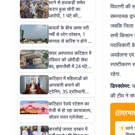
थाने से हथकड़ी समेत
विवरणी की सम
फरार हुआ चोरी का
आरोपी, 1 घंटे की
समन्वयक द्वा
मशक्कत के बाद सब्जी
जबकि जिला मु
बादलों के बीच उमस भरी
मंडी से गिरफ्तार
गर्मी से लोग परेशान, 1
सभी किसान स
सप्ताह से बारिश न होने से
पदाधिकारी क
किसानों की बढ़ी चिंता
सदर अस्पताल कटिहार में
अवहेलना एवं 
रविवार को ओपीडी सेवा
स्पष्टीकरण स
बंद, इमरजेंसी में 24 घंटे
तैनात रहेंगे डॉक्टर
रहेगा.
कटिहार में महिलाओं को
अगरबत्ती बनाने की
डिस्क्लेमर:
यह
ट्रेनिंग, 35 प्रतिभागी
की टीम ने सं
सीख रही हैं स्वरोजगार का
कटिहार रेलवे स्टेशन का
हुनर
तेजी से हो रहा कायाकल्प,
प्रभा
सोलर पावर प्रोजेक्ट और
फाउंटेन से बदलेगी पूरी
थाने 
बारसोई जनता दरबार में
1
तस्वीर
गिरफ्