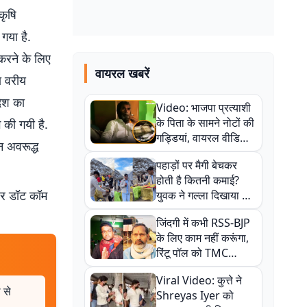
कृषि
गया है.
 करने के लिए
वायरल खबरें
ा वरीय
देश का
Video: भाजपा प्रत्याशी
के पिता के सामने नोटों की
 की गयी है.
गड्डियां, वायरल वीडियो
न अवरूद्ध
से राजनीति में उबाल,
पहाड़ों पर मैगी बेचकर
अजित महतो बोले- TMC
होती है कितनी कमाई?
की गंदी चाल
बर डॉट कॉम
युवक ने गल्ला दिखाया तो
नौकरी वालों के खड़े हो गए
जिंदगी में कभी RSS-BJP
कान
के लिए काम नहीं करूंगा,
रिंटू पॉल को TMC
ऑफिस में ले जाकर पीटा,
Viral Video: कुत्ते ने
Video वायरल
 से
Shreyas Iyer को