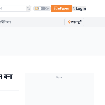
h news
Login
ePaper
पिनियन
शहर चुनें
कम बना
विज्ञापन