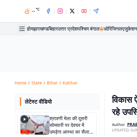
°C
|
|
|
|
--
होम
झारखण्ड
बिहार
उत्तर प्रदेश
पश्चिम बंगाल
ओरिजिनल
एजुकेशन
Home
State
Bihar
Katihar
विकास ऐप
लेटेस्ट वीडियो
रहे उपस्
श्रावणी मेला की दूसरी
सोमवारी पर देवघर में
Author
PRA
UPDATED:
SUN
उमड़ेगा आस्था का सैलाब,