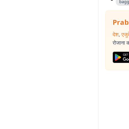
bagg
Prab
देश
,
एजु
रोजाना की