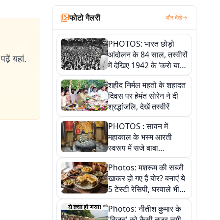
फोटो गैलरी
और देखें
PHOTOS: भारत छोड़ो
आंदोलन के 84 साल, तस्वीरों
ढ़ें यहां.
में देखिए 1942 के ‘करो या
मरो’ आंदोलन की कहानी
शहीद निर्मल महतो के शहादत
दिवस पर हेमंत सोरेन ने दी
श्रद्धांजलि, देखें तस्वीरें
PHOTOS : सावन में
महाकाल के भस्म आरती
स्वरूप में सजे बाबा
औघड़दानी, तस्वीरों में करें
Photos: मशरूम की सब्जी
अद्भुत दर्शन
खाकर हो गए हैं बोर? बनाएं ये
5 टेस्टी रेसिपी, घरवाले भी
मांगेंगे बार-बार
Photos: नीतीश कुमार के
'विजन' को कैसी नजर लगी,