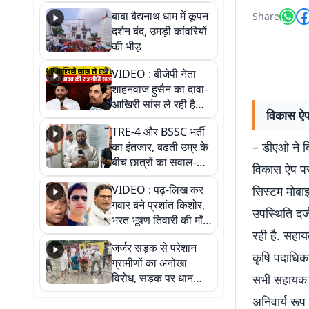
तीन लाख से अधिक
बाबा बैद्यनाथ धाम में कूपन
Share
श्रद्धालुओं के पहुंचने का
दर्शन बंद, उमड़ी कांवरियों
अनुमान
की भीड़
VIDEO : बीजेपी नेता
शाहनवाज हुसैन का दावा-
आखिरी सांस ले रही है
विकास ऐप 
RJD, तेजस्वी को लेकर
TRE-4 और BSSC भर्ती
क्या कहा, सुनिए
– डीएओ ने दि
का इंतजार, बढ़ती उम्र के
बीच छात्रों का सवाल-
विकास ऐप पर 
आखिर कब आएगी बहाली?
VIDEO : पढ़-लिख कर
सिस्टम मोबाइ
देखें वीडियो
गवार बने प्रशांत किशोर,
उपस्थिति दर
भरत भूषण तिवारी की माँ ने
रही है. सहाय
कहा नहीं थी उम्मीद, बेटा
जर्जर सड़क से परेशान
था तो किसी को बोलने की
कृषि पदाधिक
ग्रामीणों का अनोखा
नहीं थी हिम्मत
विरोध, सड़क पर धान
सभी सहायक 
रोपकर और खाद डालकर
अनिवार्य रूप
जताया आक्रोश