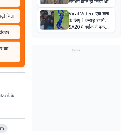
लगभग काट ही लिया था,
न्यूजीलैंड सीरीज से पहले
Viral Video: एक कैच
बाल-बाल बचे
ढ़ी चिंता
के लिए 1 करोड़ रुपये,
SA20 में दर्शक ने पकड़ा
डॉक्टर
एक हाथ से गजब का कैच
ार का
विज्ञापन
ेटवर्क के
am