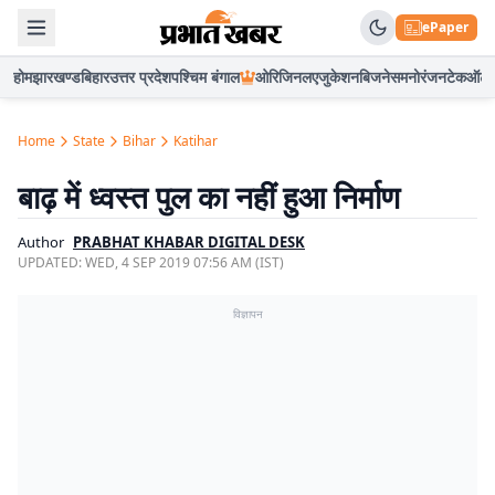
ePaper
होम
झारखण्ड
बिहार
उत्तर प्रदेश
पश्चिम बंगाल
ओरिजिनल
एजुकेशन
बिजनेस
मनोरंजन
टेक
ऑटो
Home
State
Bihar
Katihar
बाढ़ में ध्वस्त पुल का नहीं हुआ निर्माण
Author
PRABHAT KHABAR DIGITAL DESK
UPDATED:
WED, 4 SEP 2019 07:56 AM (IST)
विज्ञापन