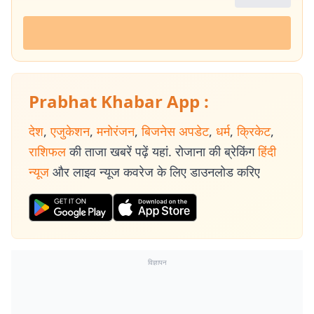
Prabhat Khabar App :
देश
,
एजुकेशन
,
मनोरंजन
,
बिजनेस अपडेट
,
धर्म
,
क्रिकेट
,
राशिफल
की ताजा खबरें पढ़ें यहां. रोजाना की ब्रेकिंग
हिंदी
न्यूज
और लाइव न्यूज कवरेज के लिए डाउनलोड करिए
विज्ञापन