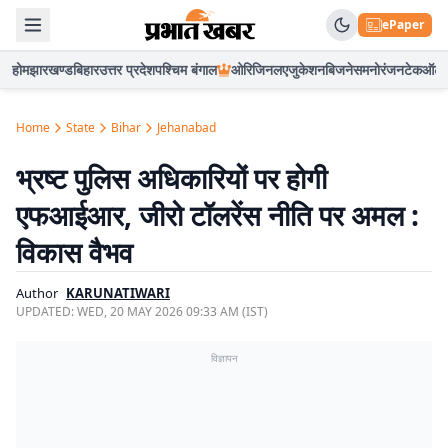
ePaper
होम
झारखण्ड
बिहार
उत्तर प्रदेश
पश्चिम बंगाल
ओरिजिनल
एजुकेशन
बिजनेस
मनोरंजन
टेक
ऑटो
Home
State
Bihar
Jehanabad
भ्रष्ट पुलिस अधिकारियों पर होगी
एफआईआर, जीरो टॉलरेंस नीति पर अमल :
विकास वैभव
Author
KARUNATIWARI
UPDATED:
WED, 20 MAY 2026 09:33 AM (IST)
विज्ञापन