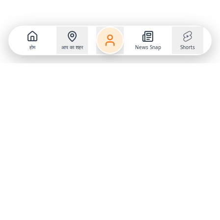
होम
आप का शहर
News Snap
Shorts
Follow us on
X
Download Mobile App
State
›
Jharkhand
›