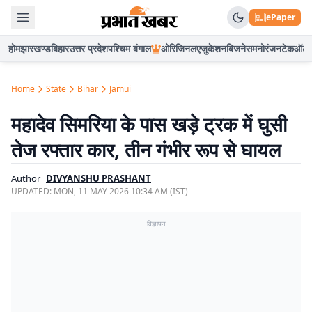
ePaper
होम
झारखण्ड
बिहार
उत्तर प्रदेश
पश्चिम बंगाल
ओरिजिनल
एजुकेशन
बिजनेस
मनोरंजन
टेक
ऑटो
Home
State
Bihar
Jamui
महादेव सिमरिया के पास खड़े ट्रक में घुसी
तेज रफ्तार कार, तीन गंभीर रूप से घायल
Author
DIVYANSHU PRASHANT
UPDATED:
MON, 11 MAY 2026 10:34 AM (IST)
विज्ञापन