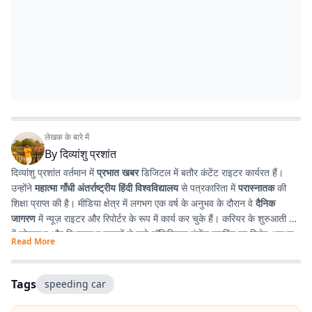
लेखक के बारे में
By
दिव्यांशु प्रशांत
दिव्यांशु प्रशांत वर्तमान में
प्रभात खबर
डिजिटल में बतौर कंटेंट राइटर कार्यरत हैं।
उन्होंने
महात्मा गाँधी अंतर्राष्ट्रीय हिंदी विश्वविद्यालय
से पत्रकारिता में
परास्नातक
की
शिक्षा प्राप्त की है। मीडिया क्षेत्र में लगभग एक वर्ष के अनुभव के दौरान वे
दैनिक
जागरण
में न्यूज़ राइटर और रिपोर्टर के रूप में कार्य कर चुके हैं। करियर के शुरुआती दौर
में लोकसभा और विधानसभा चुनावों से जुड़े पॉलिटिकल कंटेंट राइटिंग का विशेष अनुभव
Read More
प्राप्त किया। इसके अतिरिक्त उन्होंने
टी. एन. बी. कॉलेज
से हिंदी साहित्य में
स्नातक
किया है, जिसके कारण साहित्य, पठन-पाठन, लेखन और कविता-सृजन में उनकी विशेष
रुचि है। सटीक, निष्पक्ष और प्रभावशाली लेखन के माध्यम से पाठकों तक विश्वसनीय
Tags
speeding car
जानकारी पहुँचाना उनकी पेशेवर पहचान है।