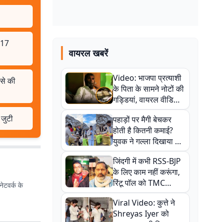
, 17
वायरल खबरें
Video: भाजपा प्रत्याशी
 से की
के पिता के सामने नोटों की
गड्डियां, वायरल वीडियो
से राजनीति में उबाल,
 जुटी
पहाड़ों पर मैगी बेचकर
अजित महतो बोले- TMC
होती है कितनी कमाई?
की गंदी चाल
युवक ने गल्ला दिखाया तो
नौकरी वालों के खड़े हो गए
जिंदगी में कभी RSS-BJP
कान
के लिए काम नहीं करूंगा,
रिंटू पॉल को TMC
ेटवर्क के
ऑफिस में ले जाकर पीटा,
Viral Video: कुत्ते ने
Video वायरल
Shreyas Iyer को