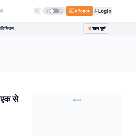
h news
Login
ePaper
पिनियन
शहर चुनें
 एक से
विज्ञापन