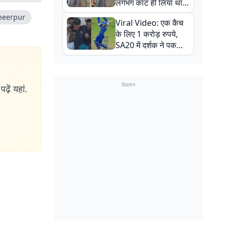
लगभग काट ही लिया था,
न्यूजीलैंड सीरीज से पहले
neerpur
Viral Video: एक कैच
बाल-बाल बचे
के लिए 1 करोड़ रुपये,
SA20 में दर्शक ने पकड़ा
एक हाथ से गजब का कैच
विज्ञापन
ढ़ें यहां.