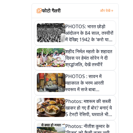
फोटो गैलरी
और देखें
PHOTOS: भारत छोड़ो
आंदोलन के 84 साल, तस्वीरों
में देखिए 1942 के ‘करो या
मरो’ आंदोलन की कहानी
शहीद निर्मल महतो के शहादत
दिवस पर हेमंत सोरेन ने दी
श्रद्धांजलि, देखें तस्वीरें
PHOTOS : सावन में
महाकाल के भस्म आरती
स्वरूप में सजे बाबा
औघड़दानी, तस्वीरों में करें
Photos: मशरूम की सब्जी
अद्भुत दर्शन
खाकर हो गए हैं बोर? बनाएं ये
5 टेस्टी रेसिपी, घरवाले भी
मांगेंगे बार-बार
Photos: नीतीश कुमार के
'विजन' को कैसी नजर लगी,