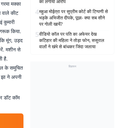
का लगाया आरोप
ं गरमा मक्का
4
महुआ मोईत्रा पर सुप्रीम कोर्ट की टिप्पणी से
े वाले कीट
भड़के अभिजीत दीपके, पूछा- क्या सब सीने
इं कुमारी
पर गोली खायें?
जागरूक किया.
5
वीडियो कॉल पर पति का अफेयर देख
ि मूंग, उड़द
कटिहार की महिला ने तोड़ा फोन, ससुराल
वालों ने खंभे से बांधकर जिंदा जलाया
रें. मशीन से
 है.
फसल के समुचित
विज्ञापन
र झा ने अपनी
बर डॉट कॉम