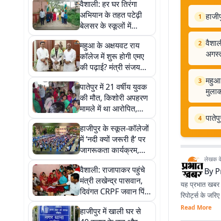
वैशाली: हर घर तिरंगा
अभियान के तहत पटेढ़ी
हाजीप
1
बेलसर के स्कूलों में
निकली तिरंगा यात्रा, 17
वैशाल
2
महुआ के अक्षयवट राय
अगस्त तक होंगे कई
अगस्त
कॉलेज में शुरू होगी एमए
कार्यक्रम
की पढ़ाई? मंत्री संजय
सिंह ने राज्यपाल से की
महुआ 
3
पातेपुर में 21 वर्षीय युवक
मुलाकात
मुला
की मौत, किशोरी अपहरण
मामले में था आरोपित,
पातेप
पुलिस जांच में जुटी
4
हाजीपुर के स्कूल-कॉलेजों
में ‘नदी क्यों जरूरी है’ पर
जागरूकता कार्यक्रम,
लेखक के 
विद्यार्थियों ने ली संरक्षण
वैशाली: राजापाकर पहुंचे
By
P
की शपथ
मंत्री लखेन्द्र पासवान,
यह प्रभात खबर क
दिवंगत CRPF जवान पिंटु
रिपोर्ट्स के जरि
कुमार के परिजनों से की
Read More
हाजीपुर में खाली घर से
मुलाकात