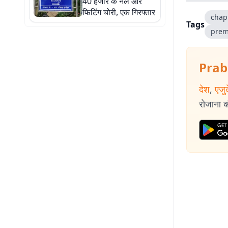
40 हजार के नल और
फिटिंग चोरी, एक गिरफ्तार
chap
Tags
prem
Prab
देश
,
एजु
रोजाना की