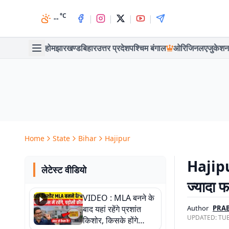
°C
|
|
|
|
--
होम
झारखण्ड
बिहार
उत्तर प्रदेश
पश्चिम बंगाल
ओरिजिनल
एजुकेशन
Home
State
Bihar
Hajipur
Hajipur
लेटेस्ट वीडियो
ज्यादा फ
VIDEO : MLA बनने के
बाद यहां रहेंगे प्रशांत
Author
PRA
UPDATED:
TUE
किशोर, किसके होंगे