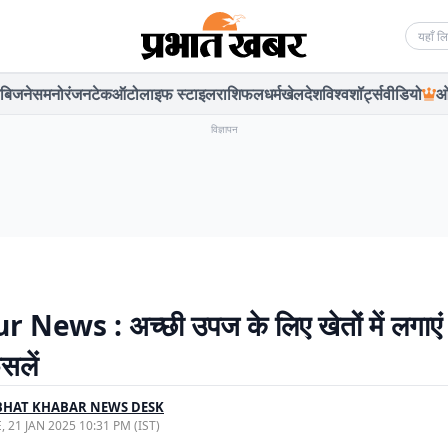
Searc
बिजनेस
मनोरंजन
टेक
ऑटो
लाइफ स्टाइल
राशिफल
धर्म
खेल
देश
विश्व
शॉर्ट्स
वीडियो
ओ
विज्ञापन
 News : अच्छी उपज के लिए खेतों में लगाएं
सलें
BHAT KHABAR NEWS DESK
, 21 JAN 2025 10:31 PM (IST)