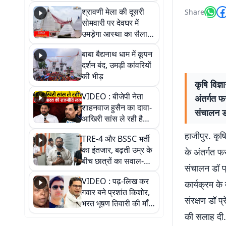
पड़ोसी? वीडियो में देखिए
श्रावणी मेला की दूसरी
Share
कैसा है पीके का नया
सोमवारी पर देवघर में
ठिकाना
उमड़ेगा आस्था का सैलाब,
तीन लाख से अधिक
बाबा बैद्यनाथ धाम में कूपन
श्रद्धालुओं के पहुंचने का
दर्शन बंद, उमड़ी कांवरियों
अनुमान
की भीड़
कृषि विज्
VIDEO : बीजेपी नेता
अंतर्गत 
शाहनवाज हुसैन का दावा-
संचालन डॉ
आखिरी सांस ले रही है
RJD, तेजस्वी को लेकर
हाजीपुर. कृष
TRE-4 और BSSC भर्ती
क्या कहा, सुनिए
का इंतजार, बढ़ती उम्र के
के अंतर्गत 
बीच छात्रों का सवाल-
संचालन डॉ प्
आखिर कब आएगी बहाली?
VIDEO : पढ़-लिख कर
देखें वीडियो
कार्यक्रम के
गवार बने प्रशांत किशोर,
संरक्षण डॉ प
भरत भूषण तिवारी की माँ ने
कहा नहीं थी उम्मीद, बेटा
की सलाह दी. 
था तो किसी को बोलने की