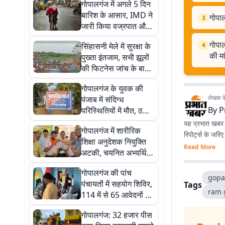
गोपालगंज में अगले 5 दिन
बारिश के आसार, IMD ने
गोपाल
3
जारी किया वज्रपात और
तेज हवा का अलर्ट
गोपाल
सिंहासनी मेले में सुरक्षा के
4
की मा
पुख्ता इंतजाम, सभी झूलों
की फिटनेस जांच के बाद
मिला संचालन का आदेश
गोपालगंज के युवक की
लेखक के 
पंजाब में संदिग्ध
By
P
परिस्थितियों में मौत, ठकुरी
चक गांव में पसरा मातम
यह प्रभात खबर क
गोपालगंज में शारीरिक
रिपोर्ट्स के जरि
शिक्षा अनुदेशक नियुक्ति
Read More
अटकी, चयनित अभ्यर्थियों
ने डीएम से की हस्तक्षेप की
गोपालगंज की पांच
मांग
gopa
पंचायतों में सहयोग शिविर,
Tags
ram 
114 में से 65 आवेदनों का
मौके पर हुआ निष्पादन
गोपालगंज: 32 हजार पीस