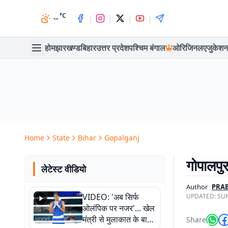
°C
|
|
|
|
--
होम
झारखण्ड
बिहार
उत्तर प्रदेश
पश्चिम बंगाल
ओरिजिनल
एजुकेशन
Home
State
Bihar
Gopalganj
गोपालपु
लेटेस्ट वीडियो
Author
PRA
VIDEO: 'अब सिर्फ
UPDATED:
SUN
ओलंपिक पर नजर'... खेल
मंत्री से मुलाकात के बाद
Share