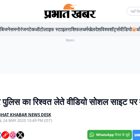
Searc
बिजनेस
मनोरंजन
टेक
ऑटो
लाइफ स्टाइल
राशिफल
धर्म
खेल
देश
विश्व
शॉर्ट्स
वीडियो
ओ
विज्ञापन
र पुलिस का रिश्वत लेते वीडियो सोशल साइट पर
BHAT KHABAR NEWS DESK
, 24 MAY 2020 10:49 PM (IST)