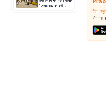
Prab
कफ सिरप बरामदगी मामले
में ट्रक चालक बरी, साक्ष्य
के अभाव में कोर्ट का
देश
,
एजु
फैसला
रोजाना की