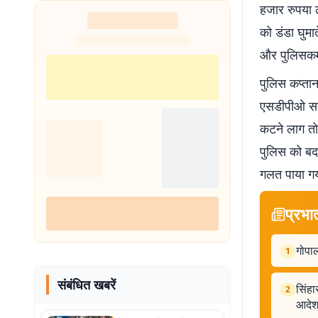
हजार रुपया 
को डंडा घुमा
और पुलिसकर्म
पुलिस कप्ता
एसडीपीओ सदर
कटने लाग तो
पुलिस को बद
गलत पाया गय
प्रभा
गोपा
1
संबंधित खबरें
सिंहा
2
आदे