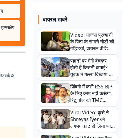
तम
वायरल खबरें
हस्तक्षेप
Video: भाजपा प्रत्याशी
के पिता के सामने नोटों की
गड्डियां, वायरल वीडियो
से राजनीति में उबाल,
पहाड़ों पर मैगी बेचकर
अजित महतो बोले- TMC
होती है कितनी कमाई?
की गंदी चाल
युवक ने गल्ला दिखाया तो
ेटवर्क के
नौकरी वालों के खड़े हो गए
जिंदगी में कभी RSS-BJP
कान
के लिए काम नहीं करूंगा,
रिंटू पॉल को TMC
ऑफिस में ले जाकर पीटा,
Viral Video: कुत्ते ने
Video वायरल
Shreyas Iyer को
लगभग काट ही लिया था,
न्यूजीलैंड सीरीज से पहले