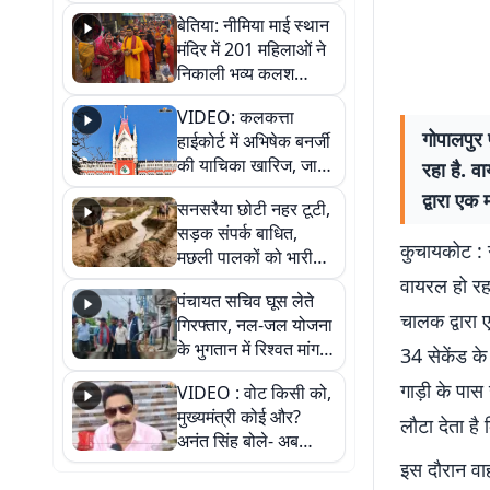
जैसमीन लंबोरिया का बड़ा
बेतिया: नीमिया माई स्थान
बयान
मंदिर में 201 महिलाओं ने
निकाली भव्य कलश
शोभायात्रा, शिवलिंग
VIDEO: कलकत्ता
प्राण-प्रतिष्ठा महोत्सव
गोपालपुर
हाईकोर्ट में अभिषेक बनर्जी
शुरू
की याचिका खारिज, जानें
रहा है. व
क्या है पूरा मामला
द्वारा एक
सनसरैया छोटी नहर टूटी,
सड़क संपर्क बाधित,
कुचायकोट : 
मछली पालकों को भारी
नुकसान
वायरल हो रहा
पंचायत सचिव घूस लेते
चालक द्वारा 
गिरफ्तार, नल-जल योजना
के भुगतान में रिश्वत मांगना
34 सेकेंड क
पड़ा भारी
गाड़ी के पास
VIDEO : वोट किसी को,
मुख्यमंत्री कोई और?
लौटा देता है
अनंत सिंह बोले- अब
जनता हर चुनाव में देगी
इस दौरान वा
जवाब