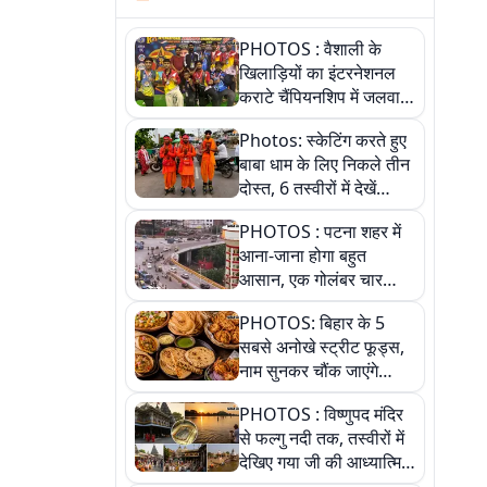
PHOTOS : वैशाली के
खिलाड़ियों का इंटरनेशनल
कराटे चैंपियनशिप में जलवा,
जीते 9 पदक, पांच तस्वीर से
Photos: स्केटिंग करते हुए
देखिए पूरा खेल
बाबा धाम के लिए निकले तीन
दोस्त, 6 तस्वीरों में देखें
आस्था और जुनून की कहानी
PHOTOS : पटना शहर में
आना-जाना होगा बहुत
आसान, एक गोलंबर चार
फ्लाईओवर को जोड़ेगा
PHOTOS: बिहार के 5
सबसे अनोखे स्ट्रीट फूड्स,
नाम सुनकर चौंक जाएंगे
लेकिन स्वाद ऐसा कि बार-बार
PHOTOS : विष्णुपद मंदिर
खाने का करेगा मन
से फल्गु नदी तक, तस्वीरों में
देखिए गया जी की आध्यात्मिक
पहचान