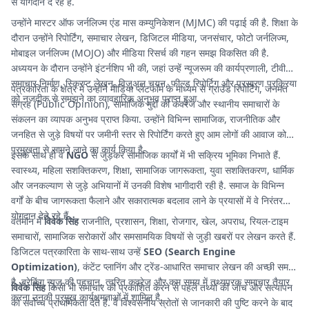
से योगदान दे रहे हैं.
उन्होंने मास्टर ऑफ जर्नलिज्म एंड मास कम्युनिकेशन (MJMC) की पढ़ाई की है. शिक्षा के
दौरान उन्होंने रिपोर्टिंग, समाचार लेखन, डिजिटल मीडिया, जनसंचार, फोटो जर्नलिज्म,
मोबाइल जर्नलिज्म (MOJO) और मीडिया रिसर्च की गहन समझ विकसित की है.
अध्ययन के दौरान उन्होंने इंटर्नशिप भी की, जहां उन्हें न्यूजरूम की कार्यप्रणाली, टीवी
समाचार निर्माण, स्क्रिप्ट लेखन, विजुअल चयन, फील्ड रिपोर्टिग और प्रसारण प्रक्रिया
पत्रकारिता के क्षेत्र में उन्होंने मीडिया प्लेटफॉर्म के माध्यम से ग्राउंड रिपोर्टिंग, जनमत
को नजदीक से समझने का व्यावहारिक अनुभव प्राप्त हुआ.
संग्रह (Public Opinion), सामाजिक मुद्दों की कवरेज और स्थानीय समाचारों के
संकलन का व्यापक अनुभव प्राप्त किया. उन्होंने विभिन्न सामाजिक, राजनीतिक और
जनहित से जुड़े विषयों पर जमीनी स्तर से रिपोर्टिंग करते हुए आम लोगों की आवाज को
प्रमुखता से सामने लाने का कार्य किया है.
इसके साथ ही वे
NGO
से जुड़कर सामाजिक कार्यों में भी सक्रिय भूमिका निभाते हैं.
स्वास्थ्य, महिला सशक्तिकरण, शिक्षा, सामाजिक जागरूकता, युवा सशक्तिकरण, धार्मिक
और जनकल्याण से जुड़े अभियानों में उनकी विशेष भागीदारी रही है. समाज के विभिन्न
वर्गों के बीच जागरूकता फैलाने और सकारात्मक बदलाव लाने के प्रयासों में वे निरंतर
योगदान देते रहे हैं.
वर्तमान में
विवेक सिंह
राजनीति, प्रशासन, शिक्षा, रोजगार, खेल, अपराध, रियल-टाइम
समाचारों, सामाजिक सरोकारों और समसामयिक विषयों से जुड़ी खबरों पर लेखन करते हैं.
डिजिटल पत्रकारिता के साथ-साथ उन्हें
SEO (Search Engine
Optimization)
, कंटेंट प्लानिंग और ट्रेंड-आधारित समाचार लेखन की अच्छी समझ
है. ब्रेकिंग न्यूज की पहचान, त्वरित कवरेज और कम समय में तथ्यपरक समाचार तैयार
विवेक सिंह
किसी भी समाचार को प्रकाशित करने से पहले तथ्यों की जांच और सत्यापन
करना उनकी प्रमुख कार्यक्षमताओं में शामिल है.
को सर्वोच्च प्राथमिकता देते हैं. वे विश्वसनीय स्रोतों से जानकारी की पुष्टि करने के बाद