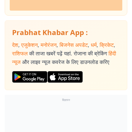
Prabhat Khabar App :
देश
,
एजुकेशन
,
मनोरंजन
,
बिजनेस अपडेट
,
धर्म
,
क्रिकेट
,
राशिफल
की ताजा खबरें पढ़ें यहां. रोजाना की ब्रेकिंग
हिंदी
न्यूज
और लाइव न्यूज कवरेज के लिए डाउनलोड करिए
विज्ञापन