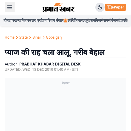
ePaper
होम
झारखण्ड
बिहार
उत्तर प्रदेश
पश्चिम बंगाल
ओरिजिनल
एजुकेशन
बिजनेस
मनोरंजन
टेक
ऑटो
Home
State
Bihar
Gopalganj
प्याज की राह चला आलू, गरीब बेहाल
Author
PRABHAT KHABAR DIGITAL DESK
UPDATED:
WED, 18 DEC 2019 01:40 AM (IST)
विज्ञापन