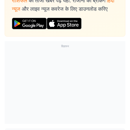
राशिफल
की ताजा खबरें पढ़ें यहां. रोजाना की ब्रेकिंग
हिंदी
न्यूज
और लाइव न्यूज कवरेज के लिए डाउनलोड करिए
विज्ञापन