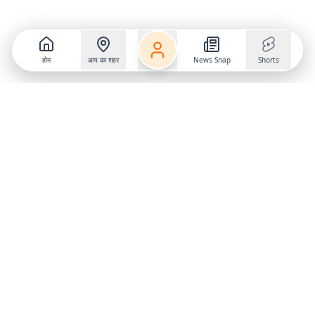
होम
आप का शहर
News Snap
Shorts
Follow us on
X
Download Mobile App
State
›
Jharkhand
›
Hindi News
Gumla News