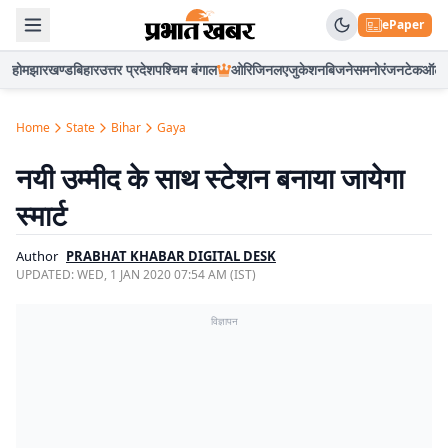
ePaper
होम
झारखण्ड
बिहार
उत्तर प्रदेश
पश्चिम बंगाल
ओरिजिनल
एजुकेशन
बिजनेस
मनोरंजन
टेक
ऑटो
Home
State
Bihar
Gaya
नयी उम्मीद के साथ स्टेशन बनाया जायेगा
स्मार्ट
Author
PRABHAT KHABAR DIGITAL DESK
UPDATED:
WED, 1 JAN 2020 07:54 AM (IST)
विज्ञापन