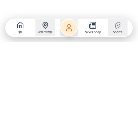
होम
आप का शहर
News Snap
Shorts
Follow us on
X
Download Mobile App
State
›
Jharkhand
›