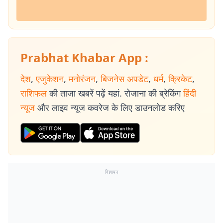
Prabhat Khabar App :
देश
,
एजुकेशन
,
मनोरंजन
,
बिजनेस अपडेट
,
धर्म
,
क्रिकेट
,
राशिफल
की ताजा खबरें पढ़ें यहां. रोजाना की ब्रेकिंग
हिंदी
न्यूज
और लाइव न्यूज कवरेज के लिए डाउनलोड करिए
विज्ञापन