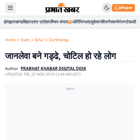
ePaper
होम
झारखण्ड
बिहार
उत्तर प्रदेश
पश्चिम बंगाल
ओरिजिनल
एजुकेशन
बिजनेस
मनोरंजन
टेक
ऑटो
Home
State
Bihar
Darbhanga
जानलेवा बने गड्ढे, चोटिल हो रहे लोग
Author
PRABHAT KHABAR DIGITAL DESK
UPDATED:
FRI, 22 NOV 2019 12:49 AM (IST)
विज्ञापन