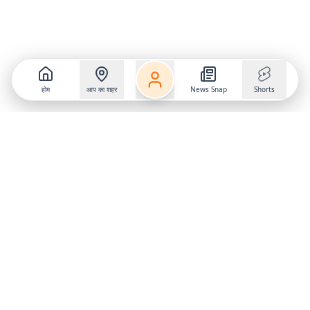
होम
आप का शहर
News Snap
Shorts
Follow us on
X
Download Mobile App