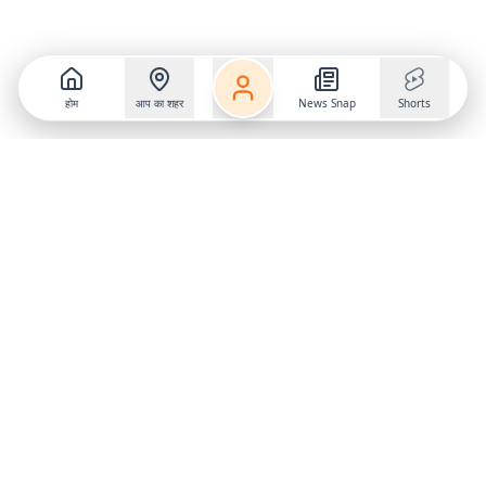
होम
आप का शहर
News Snap
Shorts
Follow us on
X
Download Mobile App
State
›
Jharkhand
›