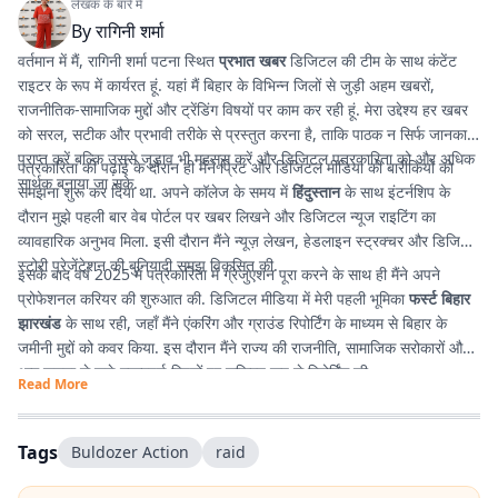
लेखक के बारे में
By
रागिनी शर्मा
वर्तमान में मैं, रागिनी शर्मा पटना स्थित
प्रभात खबर
डिजिटल की टीम के साथ कंटेंट
राइटर के रूप में कार्यरत हूं. यहां मैं बिहार के विभिन्न जिलों से जुड़ी अहम खबरों,
राजनीतिक-सामाजिक मुद्दों और ट्रेंडिंग विषयों पर काम कर रही हूं. मेरा उद्देश्य हर खबर
को सरल, सटीक और प्रभावी तरीके से प्रस्तुत करना है, ताकि पाठक न सिर्फ जानकारी
प्राप्त करें बल्कि उससे जुड़ाव भी महसूस करें और डिजिटल पत्रकारिता को और अधिक
पत्रकारिता की पढ़ाई के दौरान ही मैंने प्रिंट और डिजिटल मीडिया की बारीकियों को
सार्थक बनाया जा सके.
समझना शुरू कर दिया था. अपने कॉलेज के समय में
हिंदुस्तान
के साथ इंटर्नशिप के
दौरान मुझे पहली बार वेब पोर्टल पर खबर लिखने और डिजिटल न्यूज राइटिंग का
व्यावहारिक अनुभव मिला. इसी दौरान मैंने न्यूज़ लेखन, हेडलाइन स्ट्रक्चर और डिजिटल
स्टोरी प्रेजेंटेशन की बुनियादी समझ विकसित की.
इसके बाद वर्ष 2025 में पत्रकारिता में ग्रेजुएशन पूरा करने के साथ ही मैंने अपने
प्रोफेशनल करियर की शुरुआत की. डिजिटल मीडिया में मेरी पहली भूमिका
फर्स्ट बिहार
झारखंड
के साथ रही, जहाँ मैंने एंकरिंग और ग्राउंड रिपोर्टिंग के माध्यम से बिहार के
जमीनी मुद्दों को कवर किया. इस दौरान मैंने राज्य की राजनीति, सामाजिक सरोकारों और
आम जनता से जुड़े महत्वपूर्ण विषयों पर सक्रिय रूप से रिपोर्टिंग की.
Read More
Tags
Buldozer Action
raid