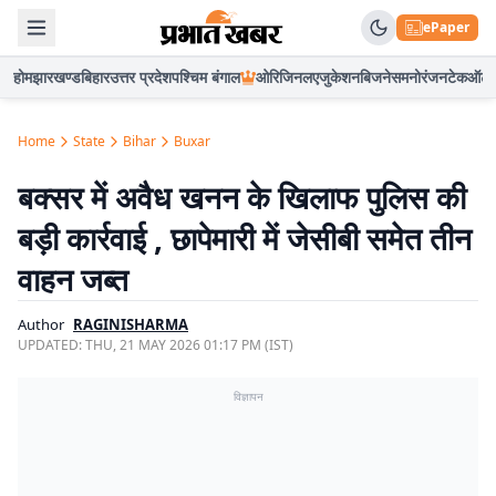
ePaper
होम
झारखण्ड
बिहार
उत्तर प्रदेश
पश्चिम बंगाल
ओरिजिनल
एजुकेशन
बिजनेस
मनोरंजन
टेक
ऑटो
Home
State
Bihar
Buxar
बक्सर में अवैध खनन के खिलाफ पुलिस की
बड़ी कार्रवाई , छापेमारी में जेसीबी समेत तीन
वाहन जब्त
Author
RAGINISHARMA
UPDATED:
THU, 21 MAY 2026 01:17 PM (IST)
विज्ञापन