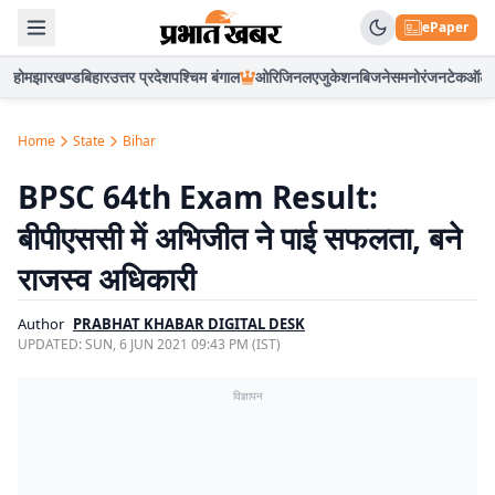
ePaper
होम
झारखण्ड
बिहार
उत्तर प्रदेश
पश्चिम बंगाल
ओरिजिनल
एजुकेशन
बिजनेस
मनोरंजन
टेक
ऑटो
Home
State
Bihar
BPSC 64th Exam Result:
बीपीएससी में अभिजीत ने पाई सफलता, बने
राजस्व अधिकारी
Author
PRABHAT KHABAR DIGITAL DESK
UPDATED:
SUN, 6 JUN 2021 09:43 PM (IST)
विज्ञापन