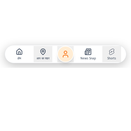
होम
आप का शहर
News Snap
Shorts
Follow us on
X
Download Mobile App