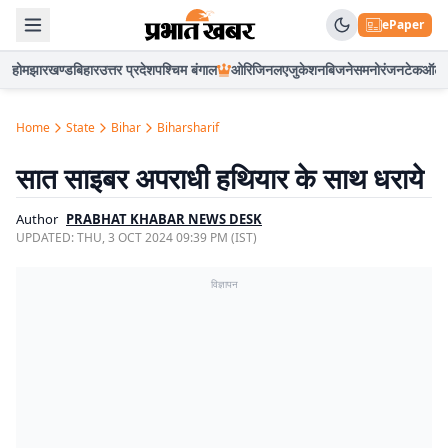
ePaper
होम
झारखण्ड
बिहार
उत्तर प्रदेश
पश्चिम बंगाल
ओरिजिनल
एजुकेशन
बिजनेस
मनोरंजन
टेक
ऑटो
Home
State
Bihar
Biharsharif
सात साइबर अपराधी हथियार के साथ धराये
Author
PRABHAT KHABAR NEWS DESK
UPDATED:
THU, 3 OCT 2024 09:39 PM (IST)
विज्ञापन