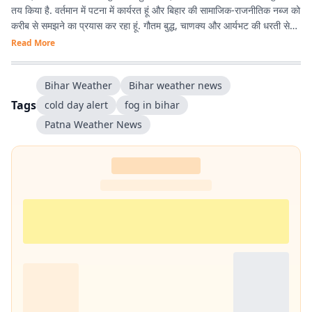
तय किया है. वर्तमान में पटना में कार्यरत हूं और बिहार की सामाजिक-राजनीतिक नब्ज को
करीब से समझने का प्रयास कर रहा हूं. गौतम बुद्ध, चाणक्य और आर्यभट की धरती से
होने का गर्व है. देश-विदेश की घटनाओं, बिहार की राजनीति, और किस्से-कहानियों में
Read More
विशेष रुचि रखता हूं. डिजिटल मीडिया के नए ट्रेंड्स, टूल्स और नैरेटिव स्टाइल्स के
साथ प्रयोग करना पसंद है.
Bihar Weather
Bihar weather news
Tags
cold day alert
fog in bihar
Patna Weather News