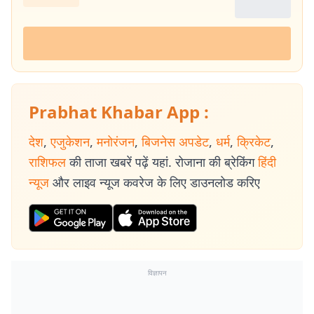
Prabhat Khabar App :
देश
,
एजुकेशन
,
मनोरंजन
,
बिजनेस अपडेट
,
धर्म
,
क्रिकेट
,
राशिफल
की ताजा खबरें पढ़ें यहां. रोजाना की ब्रेकिंग
हिंदी
न्यूज
और लाइव न्यूज कवरेज के लिए डाउनलोड करिए
विज्ञापन