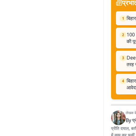
प्रभा
बिहार
1
100 ब
2
की पू
Deep
3
तरह स
बिहार
4
आवे
लेखक के 
By
प
प्रीति दयाल, बतौ
में काम कर चुकीं