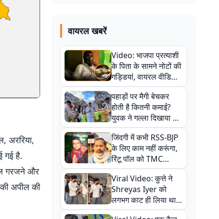
वायरल खबरें
Video: भाजपा प्रत्याशी
के पिता के सामने नोटों की
गड्डियां, वायरल वीडियो
से राजनीति में उबाल,
पहाड़ों पर मैगी बेचकर
अजित महतो बोले- TMC
होती है कितनी कमाई?
की गंदी चाल
युवक ने गल्ला दिखाया तो
नौकरी वालों के खड़े हो गए
जिंदगी में कभी RSS-BJP
कान
ौल, अररिया,
के लिए काम नहीं करूंगा,
 गई है.
रिंटू पॉल को TMC
ऑफिस में ले जाकर पीटा,
ादल गरजने और
Viral Video: कुत्ते ने
Video वायरल
ने की अपील की
Shreyas Iyer को
लगभग काट ही लिया था,
न्यूजीलैंड सीरीज से पहले