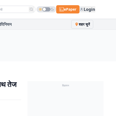
h news
Login
ePaper
पिनियन
शहर चुनें
ाथ तेज
विज्ञापन