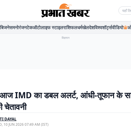
Searc
बिजनेस
मनोरंजन
टेक
ऑटो
लाइफ स्टाइल
राशिफल
धर्म
खेल
देश
विश्व
शॉर्ट्स
वीडियो
ओ
विज्ञापन
ें आज IMD का डबल अलर्ट, आंधी-तूफान के स
ी चेतावनी
TI DAYAL
, 10 JUN 2026 07:49 AM (IST)