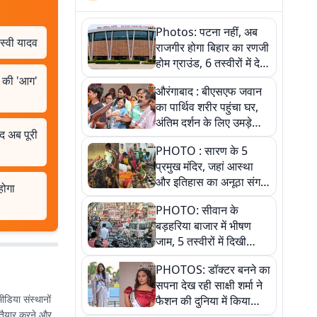
Photos: पटना नहीं, अब
स्वी यादव
राजगीर होगा बिहार का रणजी
होम ग्राउंड, 6 तस्वीरों में देखें
नए स्टेडियम की पूरी कहानी
े की 'आग'
औरंगाबाद : बीएसएफ जवान
का पार्थिव शरीर पहुंचा घर,
अंतिम दर्शन के लिए उमड़े
 अब पूरी
लोग
PHOTO : सारण के 5
प्रमुख मंदिर, जहां आस्था
और इतिहास का अनूठा संगम,
होगा
तस्वीरों में जानिए
PHOTO: सीवान के
बड़हरिया बाजार में भीषण
जाम, 5 तस्वीरों में दिखी
अव्यवस्था
PHOTOS: डॉक्टर बनने का
सपना देख रही साक्षी शर्मा ने
ीडिया संस्थानों
फैशन की दुनिया में किया
ट तैयार करने और
कमाल,जानिए बेगूसराय की