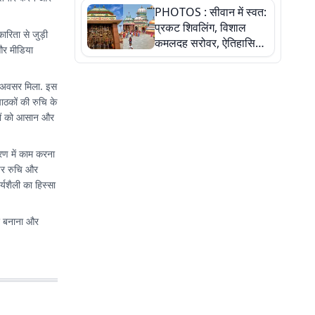
PHOTOS : सीवान में स्वत:
बेटी ने कैसे दी अपने सपनों
प्रकट शिवलिंग, विशाल
को उड़ान
ारिता से जुड़ी
कमलदह सरोवर, ऐतिहासिक
 और मीडिया
महेंद्रनाथ मंदिर और घंटाघर
की कहानी, तस्वीरों में देखिए
ा अवसर मिला. इस
ाठकों की रुचि के
बरों को आसान और
रण में काम करना
 पर रुचि और
यशैली का हिस्सा
तर बनाना और