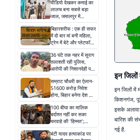
वीडियो देखकर कमाई का
लालच बना सबसे बड़ा
जाल, जमालपुर में
जॉलीवुड कंपनी के चार
बिहारशरीफ : एक ही सफर
ठिकानों पर ED का एक्शन
में दो बार मां बनी महिला,
ट्रेन में बेटे और प्लेटफॉर्म
पर बेटी को दिया जन्म;
36 घंटे तक नहर में सुराग
अस्पताल पहुंचने पर
तलाशती रही पुलिस,
नवजात की मौत
आरोपी की निशानदेही पर
इन जिलों 
मिला मजदूर का शव;
सम्राट चौधरी का ऐलान-
बकाया मजदूरी को लेकर
51600 करोड़ निवेश
इन जिलों में
हुआ था विवाद
होगा, बिहार बनेगा देश का
किशनगंज, पू
नया स्टील हब, हजारों
100 बीघा का मालिक
लोगों को मिलेगा रोजगार
इसके अलावा 
बर्दाश्त नहीं कर सका
बारिश की संभ
चरवाहे की 'हिम्मत';
रोहतास में भड़की बदले की
गई है.
बंटी यादव हत्याकांड पर
'आग' की पूरी कहानी...