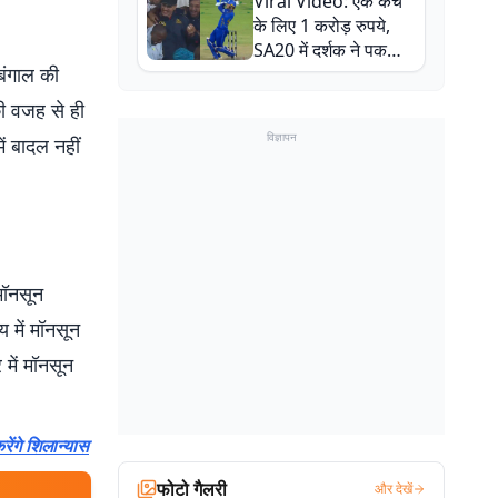
Viral Video: एक कैच
बाल-बाल बचे
के लिए 1 करोड़ रुपये,
SA20 में दर्शक ने पकड़ा
 बंगाल की
एक हाथ से गजब का कैच
ी वजह से ही
विज्ञापन
ं बादल नहीं
मॉनसून
 में मॉनसून
 में मॉनसून
रेंगे शिलान्यास
फोटो गैलरी
और देखें