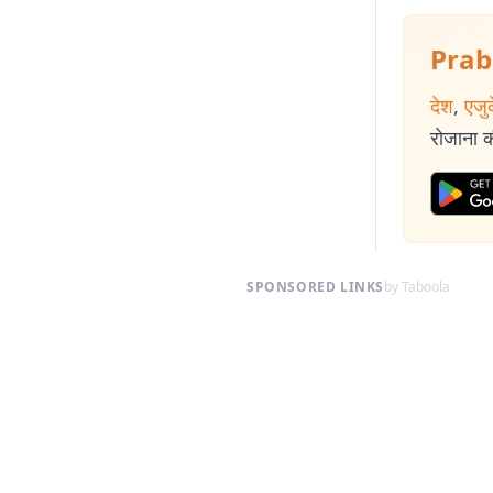
Prab
देश
,
एजु
रोजाना की
SPONSORED LINKS
by Taboola