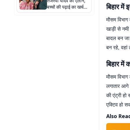
तेजस्वी यादव का ऐलान,
बिहार मे
बच्चों की पढ़ाई का खर्च
उठाएगी RJD, परिवार को
मौसम विभाग की
₹5 लाख की सहायता
खाड़ी से नम
बादल बन जा र
बन रहे, वहां
बिहार मे
मौसम विभाग क
लगातार आगे ब
की एंट्री हो
एक्टिव हो सक
Also Rea