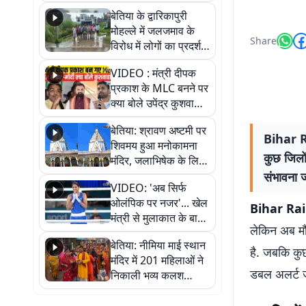
पुल
बेतिया के द्वारिकापुरी
मोहल्ले में जलजमाव के
Share
विरोध में लोगों का प्रदर्शन,
स्थायी समाधान की मांग
VIDEO : मंत्री दीपक
प्रकाश के MLC बनने पर
क्या बोले उपेंद्र कुशवाहा,
सुनिए
बेतिया: श्रावण अष्टमी पर
Bihar Ra
शिवमय हुआ मनोकामना
कुछ जिलों
मंदिर, जलाभिषेक के लिए
लगी लंबी कतारें
संभावना 
VIDEO: 'अब सिर्फ
ओलंपिक पर नजर'... खेल
Bihar Rai
मंत्री से मुलाकात के बाद
लेकिन अब मौ
जैसमीन लंबोरिया का बड़ा
बेतिया: नीमिया माई स्थान
बयान
है. जबकि कुछ
मंदिर में 201 महिलाओं ने
डबल अलर्ट ज
निकाली भव्य कलश
शोभायात्रा, शिवलिंग
प्राण-प्रतिष्ठा महोत्सव