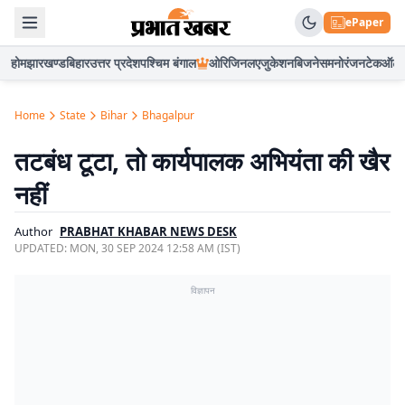
ePaper
होम
झारखण्ड
बिहार
उत्तर प्रदेश
पश्चिम बंगाल
ओरिजिनल
एजुकेशन
बिजनेस
मनोरंजन
टेक
ऑटो
Home
State
Bihar
Bhagalpur
तटबंध टूटा, तो कार्यपालक अभियंता की खैर
नहीं
Author
PRABHAT KHABAR NEWS DESK
UPDATED:
MON, 30 SEP 2024 12:58 AM (IST)
विज्ञापन