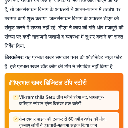
हुआ था. रविवार को जैसे ही जानकारी मिली कि आज डीएम आ रहे
हैं, तो जलसंसाधन विभाग के अफसरों ने आनन-फानन में तटबंध पर
मरम्मत कार्य शुरू कराया. जलसंसाधन विभाग के अफसर डीएम को
संतुष्ट करने में सफल नहीं रहे. डीएम ने कार्य की गति और मजदूरों की
संख्या पर कड़ी नाराजगी जतायी व व्यवस्था में सुधार कराने का सख्त
निर्देश दिया.
डिस्क्लेमर:
यह प्रभात खबर समाचार पत्र की ऑटोमेटेड न्यूज फीड
है. इसे प्रभात खबर डॉट कॉम की टीम ने संपादित नहीं किया है
प्रभात खबर डिजिटल टॉप स्टोरी
Vikramshila Setu तीन महीने रहेगा बंद, भागलपुर-
1
कटिहार स्पेशल ट्रेन दिसंबर तक चलेगी
तेज रफ्तार बाइक की टक्कर से 60 वर्षीय अधेड़ की मौत,
2
गुस्साए लोगों ने एकचारी-महगामा सड़क किया जाम