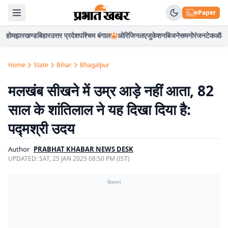
ePaper
होम
झारखण्ड
बिहार
उत्तर प्रदेश
पश्चिम बंगाल
ओरिजिनल
एजुकेशन
बिजनेस
मनोरंजन
टेक
ऑटो
Home
State
Bihar
Bhagalpur
मलखंब सीखने में उम्र आड़े नहीं आता, 82
साल के शांतिलाल ने यह दिखा दिया है:
पद्मश्री उदय
Author
PRABHAT KHABAR NEWS DESK
UPDATED:
SAT, 25 JAN 2025 08:50 PM (IST)
विज्ञापन