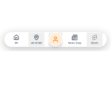
होम
आप का शहर
News Snap
Shorts
Follow us on
X
Download Mobile App