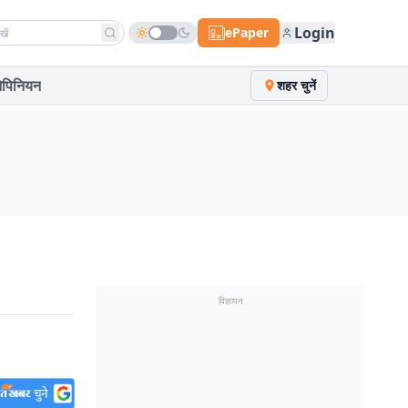
h news
Login
ePaper
पिनियन
शहर चुनें
विज्ञापन