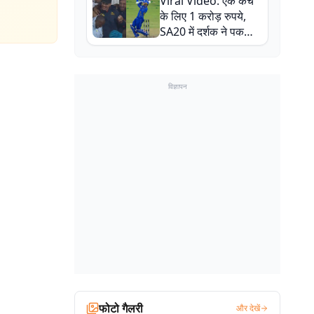
Viral Video: एक कैच
बाल-बाल बचे
के लिए 1 करोड़ रुपये,
SA20 में दर्शक ने पकड़ा
एक हाथ से गजब का कैच
विज्ञापन
फोटो गैलरी
और देखें