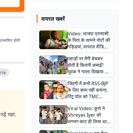
वायरल खबरें
Video: भाजपा प्रत्याशी
के पिता के सामने नोटों की
प्रकाशित होती
गड्डियां, वायरल वीडियो
से राजनीति में उबाल,
पहाड़ों पर मैगी बेचकर
अजित महतो बोले- TMC
होती है कितनी कमाई?
की गंदी चाल
युवक ने गल्ला दिखाया तो
ria
नौकरी वालों के खड़े हो गए
जिंदगी में कभी RSS-BJP
कान
के लिए काम नहीं करूंगा,
रिंटू पॉल को TMC
ऑफिस में ले जाकर पीटा,
Viral Video: कुत्ते ने
Video वायरल
ढ़ें यहां.
Shreyas Iyer को
लगभग काट ही लिया था,
न्यूजीलैंड सीरीज से पहले