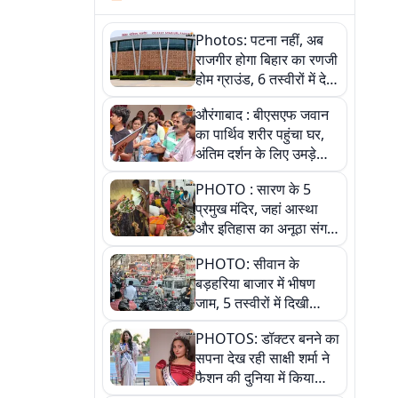
Photos: पटना नहीं, अब
राजगीर होगा बिहार का रणजी
होम ग्राउंड, 6 तस्वीरों में देखें
नए स्टेडियम की पूरी कहानी
औरंगाबाद : बीएसएफ जवान
का पार्थिव शरीर पहुंचा घर,
अंतिम दर्शन के लिए उमड़े
लोग
PHOTO : सारण के 5
प्रमुख मंदिर, जहां आस्था
और इतिहास का अनूठा संगम,
तस्वीरों में जानिए
PHOTO: सीवान के
बड़हरिया बाजार में भीषण
जाम, 5 तस्वीरों में दिखी
अव्यवस्था
PHOTOS: डॉक्टर बनने का
सपना देख रही साक्षी शर्मा ने
फैशन की दुनिया में किया
कमाल,जानिए बेगूसराय की