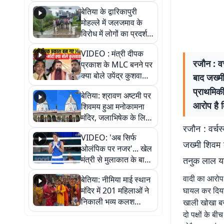
पुल
बेतिया के द्वारिकापुरी
मोहल्ले में जलजमाव के
विरोध में लोगों का प्रदर्शन,
स्थायी समाधान की मांग
VIDEO : मंत्री दीपक
रजौन : वर
प्रकाश के MLC बनने पर
क्या बोले उपेंद्र कुशवाहा,
बाद जख्मी
सुनिए
प्राथमिकी
बेतिया: श्रावण अष्टमी पर
आरोप है 
शिवमय हुआ मनोकामना
मंदिर, जलाभिषेक के लिए
रजौन : वर्चस
लगी लंबी कतारें
VIDEO: 'अब सिर्फ
जख्मी शिवम क
ओलंपिक पर नजर'... खेल
मंत्री से मुलाकात के बाद
तनुक लाल याद
जैसमीन लंबोरिया का बड़ा
वादी का आरोप 
बेतिया: नीमिया माई स्थान
बयान
मंदिर में 201 महिलाओं ने
घायल कर दिया
निकाली भव्य कलश
खाली खोखा बरा
शोभायात्रा, शिवलिंग
दो पक्षों के बी
प्राण-प्रतिष्ठा महोत्सव