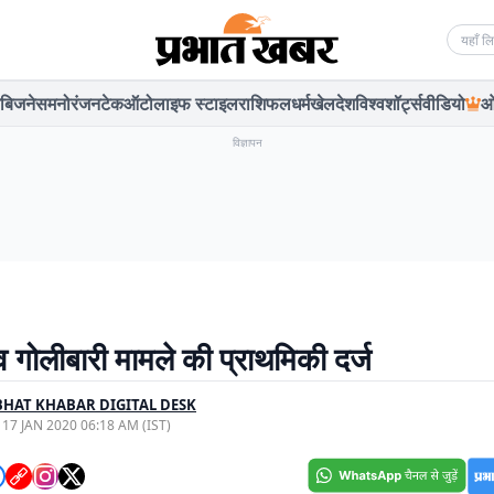
Searc
बिजनेस
मनोरंजन
टेक
ऑटो
लाइफ स्टाइल
राशिफल
धर्म
खेल
देश
विश्व
शॉर्ट्स
वीडियो
ओ
विज्ञापन
 गोलीबारी मामले की प्राथमिकी दर्ज
HAT KHABAR DIGITAL DESK
, 17 JAN 2020 06:18 AM (IST)