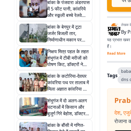
पर उ
बांका के पंजवारा अंडरपास
में 5 फीट पानी, कांवरिये
और स्कूली बच्चे रेलवे
ट्रैक पार करने को मजबूर
लेखक के 
बांका के बेगपुर में टूटा
By
P
जर्जर बिजली तार,
निर्माणाधीन मकान पर
यह प्रभात खबर क
गिरने से टला बड़ा हादसा
हैं।
निक्षय मित्र पहल के तहत
Read More
शंभुगंज में टीबी मरीजों को
पोषण किट, डॉक्टरों ने
नियमित दवा पर दिया जोर
baba
Tags
बांका के कटोरिया-देवघर
dns 
कांवरिया पथ पर तालाब में
मिला अज्ञात कांवरिया का
शव, सुरक्षा व्यवस्था पर
Prab
शंभुगंज में दो अलग-अलग
उठे सवाल
घटनाओं में किसान और
देश
,
एजु
बुजुर्ग गिरे बेहोश, डॉक्टर ने
बताई वजह
रोजाना की
बांका के बौंसी में गणित-