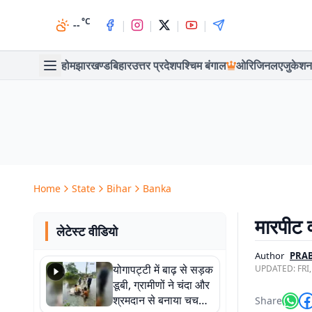
°C
|
|
|
|
--
होम
झारखण्ड
बिहार
उत्तर प्रदेश
पश्चिम बंगाल
ओरिजिनल
एजुकेशन
Home
State
Bihar
Banka
मारपीट व
लेटेस्ट वीडियो
Author
PRAB
योगापट्टी में बाढ़ से सड़क
UPDATED:
FRI
डूबी, ग्रामीणों ने चंदा और
श्रमदान से बनाया चचरी
Share