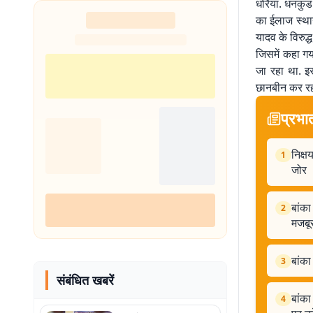
धोरैया. धनकुंड 
शुरू
का ईलाज स्थान
यादव के विरुद्
जिसमें कहा गय
जा रहा था. इ
छानबीन कर रही
प्रभा
निक्ष
1
जोर
बांका
2
मजबू
बांका
3
संबंधित खबरें
बांका
4