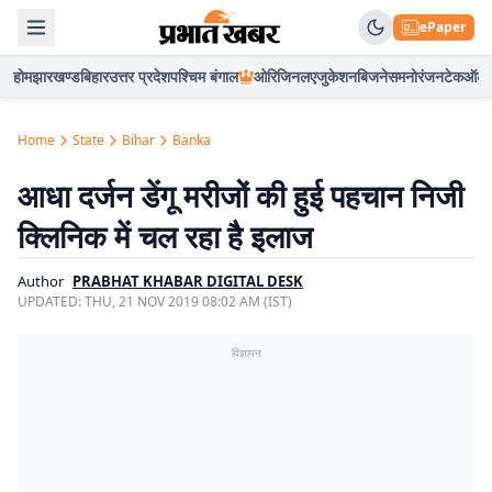
ePaper
होम
झारखण्ड
बिहार
उत्तर प्रदेश
पश्चिम बंगाल
ओरिजिनल
एजुकेशन
बिजनेस
मनोरंजन
टेक
ऑटो
Home
State
Bihar
Banka
आधा दर्जन डेंगू मरीजों की हुई पहचान निजी
क्लिनिक में चल रहा है इलाज
Author
PRABHAT KHABAR DIGITAL DESK
UPDATED:
THU, 21 NOV 2019 08:02 AM (IST)
विज्ञापन