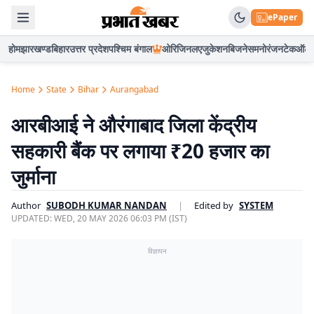
ePaper
होम
झारखण्ड
बिहार
उत्तर प्रदेश
पश्चिम बंगाल
ओरिजिनल
एजुकेशन
बिजनेस
मनोरंजन
टेक
ऑटो
Home
State
Bihar
Aurangabad
आरबीआई ने औरंगाबाद जिला केंद्रीय
सहकारी बैंक पर लगाया ₹20 हजार का
जुर्माना
Author
SUBODH KUMAR NANDAN
|
Edited by
SYSTEM
UPDATED:
WED, 20 MAY 2026 06:03 PM (IST)
विज्ञापन