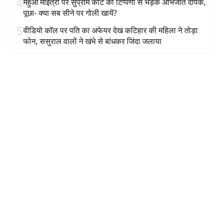
4
महुआ मोईत्रा पर सुप्रीम कोर्ट की टिप्पणी से भड़के अभिजीत दीपके,
पूछा- क्या सब सीने पर गोली खायें?
5
वीडियो कॉल पर पति का अफेयर देख कटिहार की महिला ने तोड़ा
फोन, ससुराल वालों ने खंभे से बांधकर जिंदा जलाया