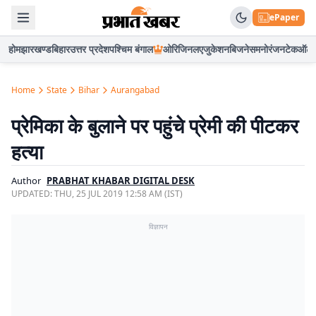
ePaper
होम
झारखण्ड
बिहार
उत्तर प्रदेश
पश्चिम बंगाल
ओरिजिनल
एजुकेशन
बिजनेस
मनोरंजन
टेक
ऑटो
Home
State
Bihar
Aurangabad
प्रेमिका के बुलाने पर पहुंचे प्रेमी की पीटकर
हत्या
Author
PRABHAT KHABAR DIGITAL DESK
UPDATED:
THU, 25 JUL 2019 12:58 AM (IST)
विज्ञापन