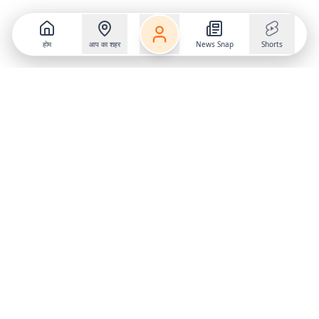
होम
आप का शहर
News Snap
Shorts
Follow us on
X
Download Mobile App
State
›
Jharkhand
›
Hindi News
Gumla News
Bihar News
Dumka News