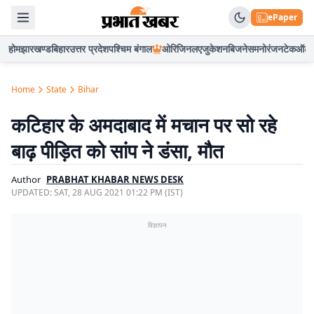
ePaper
होम
झारखण्ड
बिहार
उत्तर प्रदेश
पश्चिम बंगाल
ओरिजिनल
एजुकेशन
बिजनेस
मनोरंजन
टेक
ऑटो
Home
State
Bihar
कटिहार के अमदाबाद में मचान पर सो रहे
बाढ़ पीड़ित को सांप ने डंसा, मौत
Author
PRABHAT KHABAR NEWS DESK
UPDATED:
SAT, 28 AUG 2021 01:22 PM (IST)
विज्ञापन