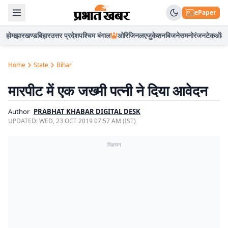
ePaper
होम
झारखण्ड
बिहार
उत्तर प्रदेश
पश्चिम बंगाल
ओरिजिनल
एजुकेशन
बिजनेस
मनोरंजन
टेक
ऑटो
Home
State
Bihar
मारपीट में एक जख्मी पत्नी ने दिया आवेदन
Author
PRABHAT KHABAR DIGITAL DESK
UPDATED:
WED, 23 OCT 2019 07:57 AM (IST)
विज्ञापन