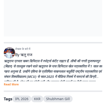
लेखक के बारे में
By
ऋतु राज
ऋतुराज प्रभात खबर डिजिटल में स्पोर्ट्स कंटेंट राइटर हैं. लीची की नगरी मुजफ्फरपुर
(बिहार) से ताल्लुक रखने वाले ऋतुराज के पास डिजिटल खेल पत्रकारिता में 1 साल का
गहरा अनुभव है. उन्होंने एशिया के प्रतिष्ठित माखनलाल चतुर्वेदी राष्ट्रीय पत्रकारिता एवं
संचार विश्वविद्यालय (MCU) से साल 2025 में मीडिया रिसर्च में मास्टर्स की डिग्री
हासिल की है. खेल की हर छोटी-बड़ी और वायरल होती खबरों पर पैनी नजर रखना
Read More
उनकी खासियत है. उनका मुख्य लक्ष्य प्रभात खबर के पाठकों तक खेल जगत की हर
सटीक और विश्लेषण से भरी खबर सबसे पहले पहुंचाना है. पढ़ने और क्रिकेट खेलने के
शौकीन ऋतुराज खेल को सिर्फ कवर नहीं करते, बल्कि उसकी बारीकियों को जीते हैं.
Tags
IPL 2026
KKR
Shubhman Gill