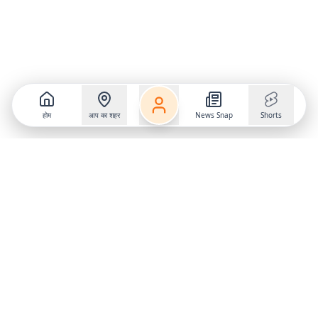
होम
आप का शहर
News Snap
Shorts
Follow us on
X
Download Mobile App