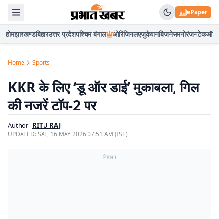
ePaper
होम
झारखण्ड
बिहार
उत्तर प्रदेश
पश्चिम बंगाल
ओरिजिनल
एजुकेशन
बिजनेस
मनोरंजन
टेक
ऑटो
Home
Sports
KKR के लिए ‘डू ऑर डाई’ मुकाबला, गिल
की नजरें टॉप-2 पर
Author
RITU RAJ
UPDATED:
SAT, 16 MAY 2026 07:51 AM (IST)
विज्ञापन